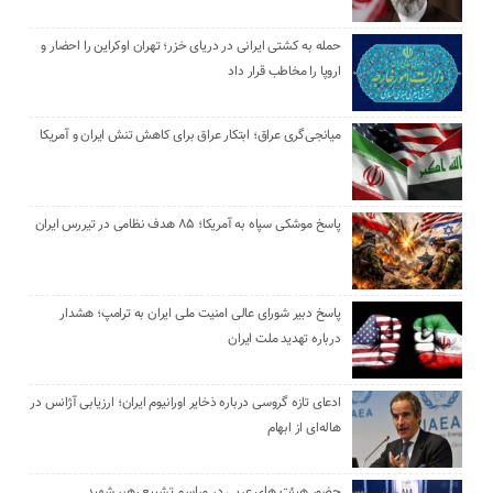
حمله به کشتی ایرانی در دریای خزر؛ تهران اوکراین را احضار و
اروپا را مخاطب قرار داد
میانجی‌گری عراق؛ ابتکار عراق برای کاهش تنش ایران و آمریکا
پاسخ موشکی سپاه به آمریکا؛ ۸۵ هدف نظامی در تیررس ایران
پاسخ دبیر شورای عالی امنیت ملی ایران به ترامپ؛ هشدار
درباره تهدید ملت ایران
ادعای تازه گروسی درباره ذخایر اورانیوم ایران؛ ارزیابی آژانس در
هاله‌ای از ابهام
حضور هیئت‌ های عربی در مراسم تشییع رهبر شهید