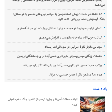
جذب دانشجویان نخبه عراقی؛ ایران و عراق همکاری‌های دانشگاهی را توسعه
می‌دهند
۵۸ کشته در حملات پیش دستانه یمن به مواضع نیروهای همسو با عربستان؛
جنگ فرسایشی صنعا و ریاض ادامه دارد
ادعای ترامپ درباره لغو حمله به ایران؛ اختلاف روایت‌ها بر سر تنگه هرمز
کتائب حزب‌الله: زرادخانه مقاومت را افزایش می‌دهیم
سومالی مقابل نفوذ اسرائیل در سومالی‌لند ایستاد
خدمات رایگان مینی‌بوسرانی شهرداری حسن‌ آباد برای جاماندگان اربعین
موکب حب‌الحسین شهرداری حسن‌آباد میزبان دلدادگان اربعین شد
ورود ۴.۸ میلیون زائر اربعین حسینی به عراق
یاد داشت
توقف حملات آمریکا و ایران؛ ترامپ از تشدید جنگ عقب‌نشینی
کرد؟