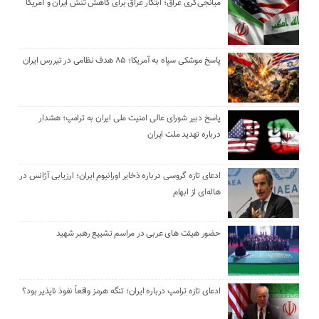
میانجی‌گری عراق؛ ابتکار عراق برای کاهش تنش ایران و آمریکا
پاسخ موشکی سپاه به آمریکا؛ ۸۵ هدف نظامی در تیررس ایران
پاسخ دبیر شورای عالی امنیت ملی ایران به ترامپ؛ هشدار
درباره تهدید ملت ایران
ادعای تازه گروسی درباره ذخایر اورانیوم ایران؛ ارزیابی آژانس در
هاله‌ای از ابهام
حضور هیئت‌ های عربی در مراسم تشییع رهبر شهید
ادعای تازه ترامپ درباره ایران؛ تنگه هرمز واقعاً نفوذ ناپذیر بود؟