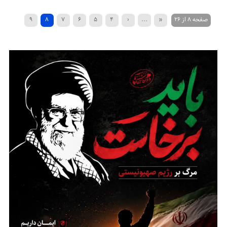
صفحه ۸ از ۲۶
«
...
‹
۴
۵
۶
۷
۸
۹
»
...
۲۰
›
۱۳
۱۲
۱۱
۱۰