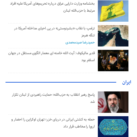
بخشنامه وزارت دارایی عراق درباره تحریم‌های آمریکا علیه افراد
مرتبط با حزب‌الله لبنان
ترامپ با نقاب «بشردوستی» در پی احیای مداخله آمریکا در
تنگه هرمز
حمیدرضا صیدمحمدی
قدیر مالیکوف: آیت‌ الله خامنه‌ ای معمار الگوی مستقل در جهان
اسلام بود
ایران
پاسخ رهبر انقلاب به حزب‌الله؛ حمایت راهبردی از لبنان تکرار
شد
حمله به کشتی ایرانی در دریای خزر؛ تهران اوکراین را احضار و
اروپا را مخاطب قرار داد