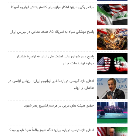
میانجی‌گری عراق؛ ابتکار عراق برای کاهش تنش ایران و آمریکا
پاسخ موشکی سپاه به آمریکا؛ ۸۵ هدف نظامی در تیررس ایران
پاسخ دبیر شورای عالی امنیت ملی ایران به ترامپ؛ هشدار
درباره تهدید ملت ایران
ادعای تازه گروسی درباره ذخایر اورانیوم ایران؛ ارزیابی آژانس در
هاله‌ای از ابهام
حضور هیئت‌ های عربی در مراسم تشییع رهبر شهید
ادعای تازه ترامپ درباره ایران؛ تنگه هرمز واقعاً نفوذ ناپذیر بود؟