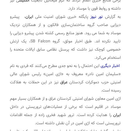
برخی منابع خبری اعلام کردند که کرم میخائیل تابعیت
انگلیس
ی نیز
داشته و روابط قوی با موساد دارد.
به گزارش
نور نیوز
پایگله خبری شورای امنیت ملی
ایران
، پیشرو
دیزایی صاحب گروه ساختمان‌سازی فالکون و از همکاران نزدیک
موساد به شما می رود. هنوز منابع رسمی کشته شدن پیشرو دیزایی را
تایید نکرده اند. طبق اخبار موثق، گروه SB Falcon، یک ارتش
خصوصی کوچک نیز داشت که پرسنل نظامی سابق ایالات متحده را
استخدام می‌کرد.
اخبار دیگری
این احتمال را به نحو جدی مطرح می‌کنند که فردی به نام
«سلیمان امین نادر» معروف به «اژی امین» رئیس شورای عالی
امنیتی حزب دموکرات کردستان
عراق
نیز در این حملات به هلاکت
رسیده است.
اژی امین معاون شورای امنیتی کردستان عراق و از همکاران بسیار مهم
موساد در اقلیم است که برخی از عملیات‌های تروریستی در داخل
ایران
را هدایت کرده است. ترور شهید فخری زاده از جمله اقدامات
تروریستی است که اژی امین در آن نقش داشته است.