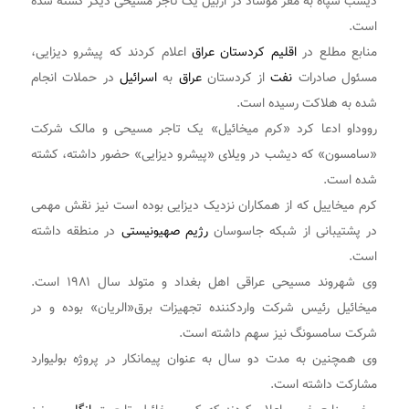
دیشب سپاه به مقر موساد در اربیل یک تاجر مسیحی دیگر کشته شده
است.
منابع مطلع در
اقلیم کردستان عراق
اعلام کردند که پیشرو دیزایی،
مسئول صادرات
نفت
از کردستان
عراق
به
اسرائیل
در حملات انجام
شده به هلاکت رسیده است.
رووداو ادعا کرد «کرم میخائیل» یک تاجر مسیحی و مالک شرکت
«سامسون» که دیشب در ویلای «پیشرو دیزایی» حضور داشته، کشته
شده است.
کرم میخاییل که از همکاران نزدیک دیزایی بوده است نیز نقش مهمی
در پشتیبانی از شبکه جاسوسان
رژیم صهیونیستی
در منطقه داشته
است.
وی شهروند مسیحی عراقی اهل بغداد و متولد سال ۱۹۸۱ است.
میخائیل رئیس شرکت واردکننده تجهیزات برق«الریان» بوده و در
شرکت سامسونگ نیز سهم داشته است.
وی همچنین به مدت دو سال به عنوان پیمانکار در پروژه بولیوارد
مشارکت داشته است.