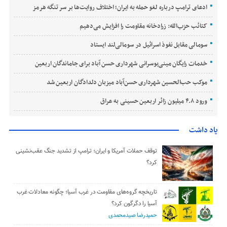
ادعای ترامپ درباره لغو حمله به ایران؛ اختلاف روایت‌ها بر سر تنگه هرمز
کتائب حزب‌الله: زرادخانه مقاومت را افزایش می‌دهیم
سومالی مقابل نفوذ اسرائیل در سومالی‌لند ایستاد
خدمات رایگان مینی‌بوسرانی شهرداری حسن‌ آباد برای جاماندگان اربعین
موکب حب‌الحسین شهرداری حسن‌آباد میزبان دلدادگان اربعین شد
ورود ۴.۸ میلیون زائر اربعین حسینی به عراق
یاد داشت
توقف حملات آمریکا و ایران؛ ترامپ از تشدید جنگ عقب‌نشینی
کرد؟
تاریخچه گروه‌های مقاومت در غرب آسیا؛ چگونه معادلات غرب
آسیا را دگرگون کرد؟
حمیدرضا صیدمحمدی