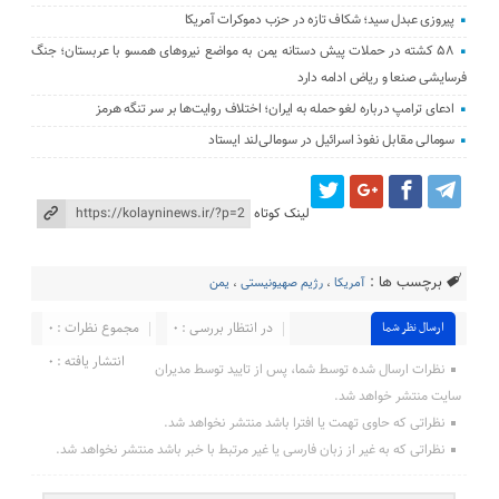
پیروزی عبدل سید؛ شکاف تازه در حزب دموکرات آمریکا
۵۸ کشته در حملات پیش دستانه یمن به مواضع نیروهای همسو با عربستان؛ جنگ
فرسایشی صنعا و ریاض ادامه دارد
ادعای ترامپ درباره لغو حمله به ایران؛ اختلاف روایت‌ها بر سر تنگه هرمز
سومالی مقابل نفوذ اسرائیل در سومالی‌لند ایستاد
لینک کوتاه
برچسب ها :
آمریکا
،
رژیم صهیونیستی
،
یمن
در انتظار بررسی : 0
مجموع نظرات : 0
ارسال نظر شما
انتشار یافته : ۰
نظرات ارسال شده توسط شما، پس از تایید توسط مدیران
سایت منتشر خواهد شد.
نظراتی که حاوی تهمت یا افترا باشد منتشر نخواهد شد.
نظراتی که به غیر از زبان فارسی یا غیر مرتبط با خبر باشد منتشر نخواهد شد.