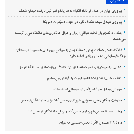
تازه ترین
پیروزی ایران در جنگ از نگاه تلگراف؛ آمریکا و اسرائیل بازنده میدان شدند
پیروزی عبدل سید؛ شکاف تازه در حزب دموکرات آمریکا
جذب دانشجویان نخبه عراقی؛ ایران و عراق همکاری‌های دانشگاهی را توسعه
می‌دهند
۵۸ کشته در حملات پیش دستانه یمن به مواضع نیروهای همسو با عربستان؛
جنگ فرسایشی صنعا و ریاض ادامه دارد
ادعای ترامپ درباره لغو حمله به ایران؛ اختلاف روایت‌ها بر سر تنگه هرمز
کتائب حزب‌الله: زرادخانه مقاومت را افزایش می‌دهیم
سومالی مقابل نفوذ اسرائیل در سومالی‌لند ایستاد
خدمات رایگان مینی‌بوسرانی شهرداری حسن‌ آباد برای جاماندگان اربعین
موکب حب‌الحسین شهرداری حسن‌آباد میزبان دلدادگان اربعین شد
ورود ۴.۸ میلیون زائر اربعین حسینی به عراق