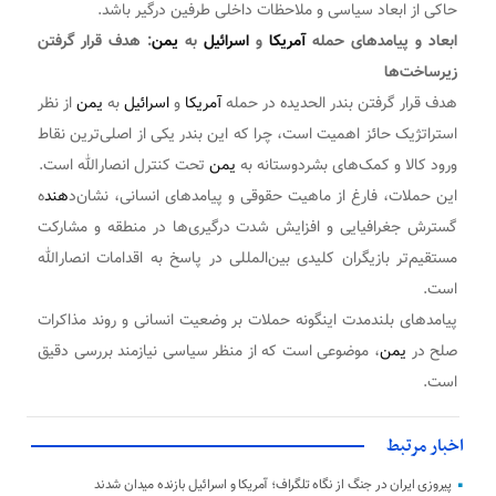
حاکی از ابعاد سیاسی و ملاحظات داخلی طرفین درگیر باشد.
ابعاد و پیامدهای حمله
آمریکا
و
اسرائیل
به
یمن
: هدف قرار گرفتن
زیرساخت‌ها
هدف قرار گرفتن بندر الحدیده در حمله
آمریکا
و
اسرائیل
به
یمن
از نظر
استراتژیک حائز اهمیت است، چرا که این بندر یکی از اصلی‌ترین نقاط
ورود کالا و کمک‌های بشردوستانه به
یمن
تحت کنترل انصارالله است.
این حملات، فارغ از ماهیت حقوقی و پیامدهای انسانی، نشان‌د
هند
ه
گسترش جغرافیایی و افزایش شدت درگیری‌ها در منطقه و مشارکت
مستقیم‌تر بازیگران کلیدی بین‌المللی در پاسخ به اقدامات انصارالله
است.
پیامدهای بلندمدت اینگونه حملات بر وضعیت انسانی و روند مذاکرات
صلح در
یمن
، موضوعی است که از منظر سیاسی نیازمند بررسی دقیق
است.
اخبار مرتبط
پیروزی ایران در جنگ از نگاه تلگراف؛ آمریکا و اسرائیل بازنده میدان شدند