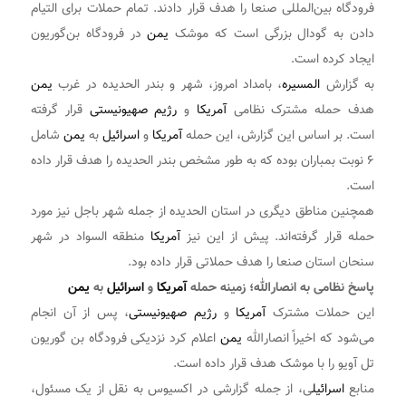
فرودگاه بین‌المللی صنعا را هدف قرار دادند. تمام حملات برای التیام
دادن به گودال بزرگی است که موشک
یمن
در فرودگاه بن‌گوریون
ایجاد کرده است.
به گزارش
المسیره
، بامداد امروز، شهر و بندر الحدیده در غرب
یمن
هدف حمله مشترک نظامی
آمریکا
و
رژیم صهیونیستی
قرار گرفته
است. بر اساس این گزارش، این حمله
آمریکا
و
اسرائیل
به
یمن
شامل
۶ نوبت بمباران بوده که به طور مشخص بندر الحدیده را هدف قرار داده
است.
همچنین مناطق دیگری در استان الحدیده از جمله شهر باجل نیز مورد
حمله قرار گرفته‌اند. پیش از این نیز
آمریکا
منطقه السواد در شهر
سنحان استان صنعا را هدف حملاتی قرار داده بود.
پاسخ نظامی به انصارالله؛ زمینه حمله
آمریکا
و
اسرائیل
به
یمن
این حملات مشترک
آمریکا
و
رژیم صهیونیستی
، پس از آن انجام
می‌شود که اخیراً انصارالله
یمن
اعلام کرد نزدیکی فرودگاه بن گوریون
تل آویو را با موشک هدف قرار داده است.
منابع
اسرائیل
ی، از جمله گزارشی در اکسیوس به نقل از یک مسئول،