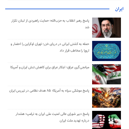
ایران
پاسخ رهبر انقلاب به حزب‌الله؛ حمایت راهبردی از لبنان تکرار
شد
حمله به کشتی ایرانی در دریای خزر؛ تهران اوکراین را احضار و
اروپا را مخاطب قرار داد
میانجی‌گری عراق؛ ابتکار عراق برای کاهش تنش ایران و آمریکا
پاسخ موشکی سپاه به آمریکا؛ ۸۵ هدف نظامی در تیررس ایران
پاسخ دبیر شورای عالی امنیت ملی ایران به ترامپ؛ هشدار
درباره تهدید ملت ایران