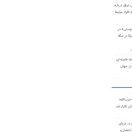
 عراق درباره
 افراد مرتبط
دوستی» در
کا در تنگه
له خامنه‌ ای
در جهان
حزب‌الله؛
ان تکرار شد
 در دریای
 احضار و