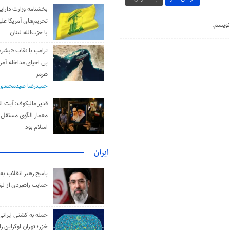
بخشنامه وزارت دارایی
تحریم‌های آمریکا علیه
نویسم.
با حزب‌الله لبنان
ترامپ با نقاب «بشر
پی احیای مداخله آمری
هرمز
حمیدرضا صیدمحمدی
قدیر مالیکوف: آیت‌ ال
معمار الگوی مستقل 
اسلام بود
ایران
پاسخ رهبر انقلاب به 
حمایت راهبردی از لبن
حمله به کشتی ایرانی
خزر؛ تهران اوکراین را