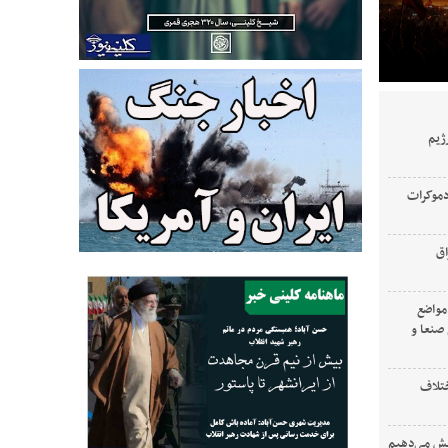
ژیم
دموکرات
اق
 مواضع
صنعا و
ختلاف
ایش می‌دهیم