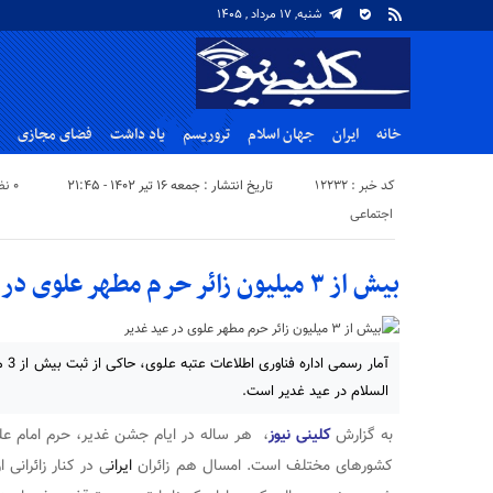
شنبه, ۱۷ مرداد , ۱۴۰۵
خانه
ایران
جهان اسلام
تروریسم
یاد داشت
فضای مجازی
کد خبر : 12232
تاریخ انتشار : جمعه ۱۶ تیر ۱۴۰۲ - ۲۱:۴۵
۰ نظر
اجتماعی
بیش از ۳ میلیون زائر حرم مطهر علوی در عید غدیر
آمار
السلام در عید غدیر است.
به گزارش
کلینی نیوز
، هر ساله در ایام جشن غدیر، حرم امام علی ع
کشورهای مختلف است. امسال هم زائران
ایران
ی در کنار زائرانی