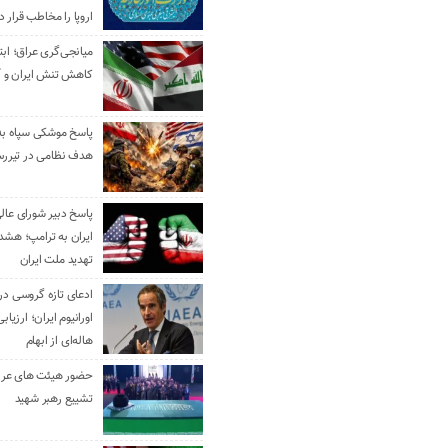
اروپا را مخاطب قرار د
میانجی‌گری عراق؛ ابتک
کاهش تنش ایران و آ
هدف نظامی در تیررس
پاسخ دبیر شورای عال
ایران به ترامپ؛ هشدا
تهدید ملت ایران
ادعای تازه گروسی درب
اورانیوم ایران؛ ارزیا
هاله‌ای از ابهام
حضور هیئت‌ های عرب
تشییع رهبر شهید