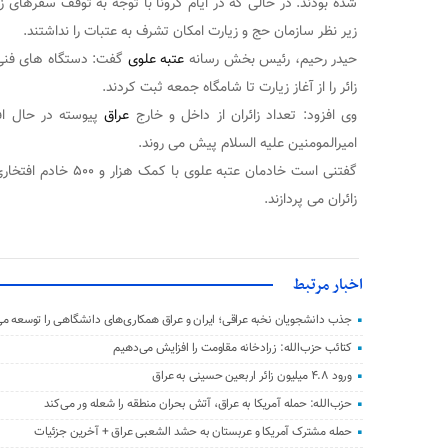
شده بودند. در حالی که در ایام کرونا با توجه به توقف سفرهای زیا
زیر نظر سازمان حج و زیارت امکان تشرف به عتبات را نداشتند.
حیدر رحیم، رئیس بخش رسانه
عتبه علوی
زائر را از آغاز زیارت تا شامگاه جمعه ثبت کردند.
وی افزود: تعداد زائران از داخل و خارج
عراق
پیوسته در حال ا
امیرالمومنین علیه السلام پیش می روند.
گفتنی است خادمان عتبه عل
زائران می پردازند.
اخبار مرتبط
جذب دانشجویان نخبه عراقی؛ ایران و عراق همکاری‌های دانشگاهی را توسعه می
کتائب حزب‌الله: زرادخانه مقاومت را افزایش می‌دهیم
ورود ۴.۸ میلیون زائر اربعین حسینی به عراق
حزب‌الله: حمله آمریکا به عراق، آتش بحران منطقه را شعله‌ ور می‌کند
حمله مشترک آمریکا و عربستان به حشد الشعبی عراق + آخرین جزئیات