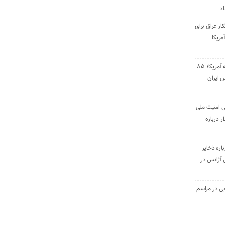
اد
ار عراق برای
مریکا
پاسخ موشکی سپاه به آمریکا؛ ۸۵
 ایران
ی امنیت ملی
ر درباره
اره ذخایر
بی آژانس در
ی در مراسم