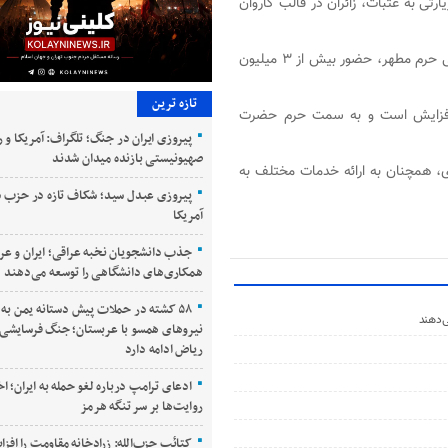
رتی به عتبات، زائران در قالب کاروان
گفت: دستگاه های فنی حرم مطهر، حضور بیش از ۳ میلیون
تازه ترین
فزایش است و به سمت حرم حضرت
پیروزی ایران در جنگ؛ تلگراف: آمریکا و ر
صهیونیستی بازنده میدان شدند
وی با کمک هزار و ۵۰۰ خادم افتخاری، همچنان به ارائه خدمات مختلف به
پیروزی عبدل سید؛ شکاف تازه در حزب 
آمریکا
جذب دانشجویان نخبه عراقی؛ ایران و عر
همکاری‌های دانشگاهی را توسعه می‌دهند
۵۸ کشته در حملات پیش دستانه یمن به
‌دهند
نیروهای همسو با عربستان؛ جنگ فرسایشی 
ریاض ادامه دارد
ادعای ترامپ درباره لغو حمله به ایران؛ ا
روایت‌ها بر سر تنگه هرمز
کتائب حزب‌الله: زرادخانه مقاومت را افز