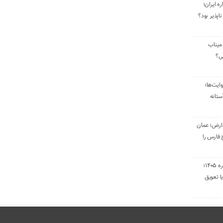
ره ایران؛
ناپذیر بود؟
میناب
تی؟
ایت‌ها؛
ستانه
وارض؛ عمان
 فارس را
تمدید قراردادهای اجاره ۱۴۰۵؛
ا تعویق