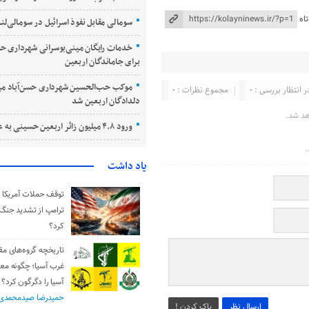
اه
سومالی مقابل نفوذ اسرائیل در سومالی‌لند
خدمات رایگان مینی‌بوسرانی شهرداری حسن
برای جاماندگان اربعین
موکب حب‌الحسین شهرداری حسن‌آباد می
ر انتظار بررسی : 0
مجموع نظرات : 0
دلدادگان اربعین شد
هد شد.
ورود ۴.۸ میلیون زائر اربعین حسینی به عراق
.
یاد داشت
توقف حملات آمریکا و 
ترامپ از تشدید جنگ
کرد؟
تاریخچه گروه‌های مق
غرب آسیا؛ چگونه مع
آسیا را دگرگون کرد؟
حمیدرضا صیدمحمدی
ارسال نظر
پاک کردن !