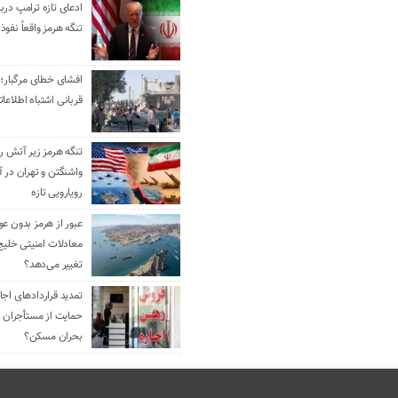
ادعای تازه ترامپ دربا
تنگه هرمز واقعاً نفوذ 
افشای خطای مرگبار؛ 
قربانی اشتباه اطلاعا
تنگه هرمز زیر آتش رو
واشنگتن و تهران در آ
رویارویی تازه
عبور از هرمز بدون ع
معادلات امنیتی خلیج
تغییر می‌دهد؟
حمایت از مستأجران ی
بحران مسکن؟