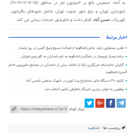
به آحاد جمعیتی بالغ بر ۲میلیون نفر در مناطق (۱۵-۱۶-۱۷-۱۹-۲۰)
شهرداری تهران و پنج شهر جنوب تهران شامل شهرهای باقرشهر،
کهریزک،
حسن آباد
، قیام دشت و خاورشهر خدمات رسانی می کند.
اخبار مرتبط
تقدیر مسئولین ارشد بخش فشافویه از فرمانده بسیج شیخ کلینی در روز پاسدار
ساخت‌وساز غیرمجاز در دامگستر فشافویه به نام دامداران به کام زمین‌خواران
گزارش جانبدارانه خبرگزاری ایلنا از تخلف برخی از دامداران در مجتمع دامپروری «دام
گستر» فشافویه
کشف ۳۰ دستگاه ماینر استخراج بیت کوین در شهرک صنعتی شمس آباد
یعقوبی به عنوان برترین خبرنگار تحقیقی کشور انتخاب شد
لینک کوتاه
برچسب ها :
فشافویه