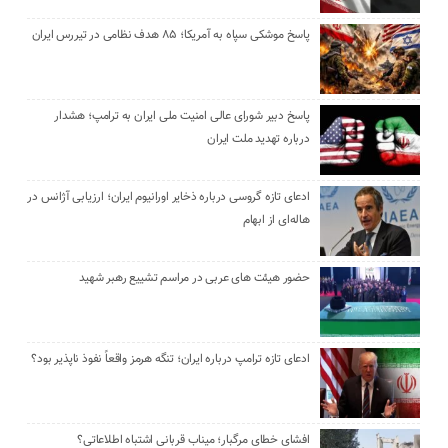
پاسخ موشکی سپاه به آمریکا؛ ۸۵ هدف نظامی در تیررس ایران
پاسخ دبیر شورای عالی امنیت ملی ایران به ترامپ؛ هشدار
درباره تهدید ملت ایران
ادعای تازه گروسی درباره ذخایر اورانیوم ایران؛ ارزیابی آژانس در
هاله‌ای از ابهام
حضور هیئت‌ های عربی در مراسم تشییع رهبر شهید
ادعای تازه ترامپ درباره ایران؛ تنگه هرمز واقعاً نفوذ ناپذیر بود؟
افشای خطای مرگبار؛ میناب قربانی اشتباه اطلاعاتی؟