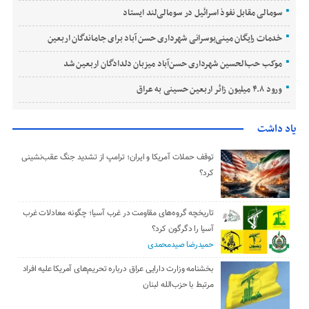
سومالی مقابل نفوذ اسرائیل در سومالی‌لند ایستاد
خدمات رایگان مینی‌بوسرانی شهرداری حسن‌ آباد برای جاماندگان اربعین
موکب حب‌الحسین شهرداری حسن‌آباد میزبان دلدادگان اربعین شد
ورود ۴.۸ میلیون زائر اربعین حسینی به عراق
یاد داشت
توقف حملات آمریکا و ایران؛ ترامپ از تشدید جنگ عقب‌نشینی
کرد؟
تاریخچه گروه‌های مقاومت در غرب آسیا؛ چگونه معادلات غرب
آسیا را دگرگون کرد؟
حمیدرضا صیدمحمدی
بخشنامه وزارت دارایی عراق درباره تحریم‌های آمریکا علیه افراد
مرتبط با حزب‌الله لبنان