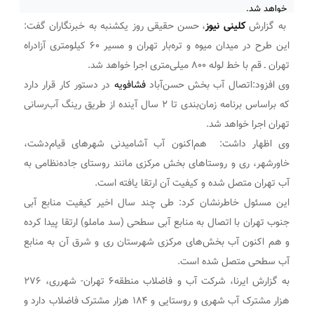
خواهد شد.
به گزارش
کلینی نیوز
، حسن حقیقی روز یکشنبه به خبرنگاران گفت:
این طرح در میدان میوه و تره‌بار تهران و مسیر ۶۰ کیلومتری آزادراه
تهران ـ قم با خط لوله ۸۰۰ میلی‌متری اجرا خواهد شد.
وی افزود:اتصال آب بخش حسن‌آباد
فشافویه
در دستور کار قرار دارد
که براساس برنامه زمان‌بندی تا ۲ سال آینده از طریق رینگ آب‌رسانی
تهران اجرا خواهد شد.
وی اظهار داشت: هم‌اکنون آب آشامیدنی شهرهای قیام‌دشت،
خاورشهر، ری و روستاهای بخش مرکزی مانند روستای جاده‌نظامی به
آب تهران متصل شده و کیفیت آن ارتقا یافته است.
این مسئول خاطرنشان کرد: طی چند سال اخیر کیفیت منابع آبی
جنوب تهران با اتصال به منابع آبی سطحی (سد ماملو) ارتقا پیدا کرده
و هم اکنون آب بخش‌های مرکزی شهرستان ری و شرق آن به منابع
آب سطحی متصل شده است.
به گزارش ایرنا، شرکت آب و فاضلاب منطقه۶ تهران- شهرری، ۲۷۶
هزار مشترک آب شهری و روستایی و ۱۸۴ هزار مشترک فاضلاب دارد و