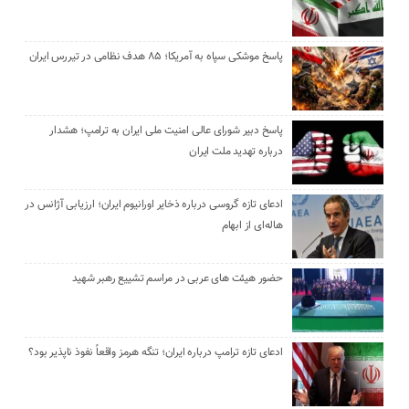
پاسخ موشکی سپاه به آمریکا؛ ۸۵ هدف نظامی در تیررس ایران
پاسخ دبیر شورای عالی امنیت ملی ایران به ترامپ؛ هشدار
درباره تهدید ملت ایران
ادعای تازه گروسی درباره ذخایر اورانیوم ایران؛ ارزیابی آژانس در
هاله‌ای از ابهام
حضور هیئت‌ های عربی در مراسم تشییع رهبر شهید
ادعای تازه ترامپ درباره ایران؛ تنگه هرمز واقعاً نفوذ ناپذیر بود؟