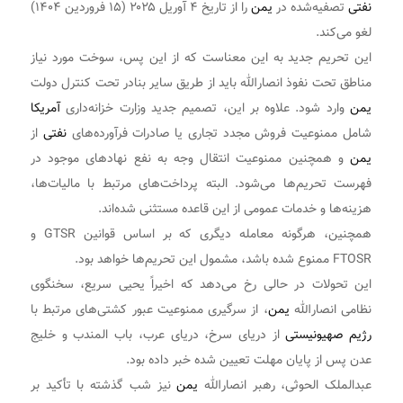
نفتی
تصفیه‌شده در
یمن
را از تاریخ ۴ آوریل ۲۰۲۵ (۱۵ فروردین ۱۴۰۴)
لغو می‌کند.
این تحریم جدید به این معناست که از این پس، سوخت مورد نیاز
مناطق تحت نفوذ انصارالله باید از طریق سایر بنادر تحت کنترل دولت
یمن
وارد شود. علاوه بر این، تصمیم جدید وزارت خزانه‌داری
آمریکا
شامل ممنوعیت فروش مجدد تجاری یا صادرات فرآورده‌های
نفتی
از
یمن
و همچنین ممنوعیت انتقال وجه به نفع نهادهای موجود در
فهرست تحریم‌ها می‌شود. البته پرداخت‌های مرتبط با مالیات‌ها،
هزینه‌ها و خدمات عمومی از این قاعده مستثنی شده‌اند.
همچنین، هرگونه معامله دیگری که بر اساس قوانین GTSR و
FTOSR ممنوع شده باشد، مشمول این تحریم‌ها خواهد بود.
این تحولات در حالی رخ می‌دهد که اخیراً یحیی سریع، سخنگوی
نظامی انصارالله
یمن
، از سرگیری ممنوعیت عبور کشتی‌های مرتبط با
رژیم صهیونیستی
از دریای سرخ، دریای عرب، باب المندب و خلیج
عدن پس از پایان مهلت تعیین شده خبر داده بود.
عبدالملک الحوثی، رهبر انصارالله
یمن
نیز شب گذشته با تأکید بر