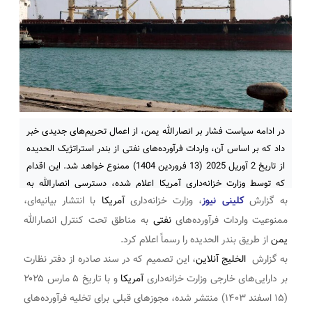
در ادامه سیاست فشار بر انصارالله یمن، از اعمال تحریم‌های جدیدی خبر
داد که بر اساس آن، واردات فرآورده‌های نفتی از بندر استراتژیک الحدیده
از تاریخ 2 آوریل 2025 (13 فروردین 1404) ممنوع خواهد شد. این اقدام
که توسط وزارت خزانه‌داری آمریکا اعلام شده، دسترسی انصارالله به
به گزارش
کلینی نیوز
، وزارت خزانه‌داری
آمریکا
با انتشار بیانیه‌ای،
سوخت از طریق این بندر مهم را محدود می‌کند.
ممنوعیت واردات فرآورده‌های
نفتی
به مناطق تحت کنترل انصارالله
یمن
از طریق بندر الحدیده را رسماً اعلام کرد.
به گزارش
الخلیج آنلاین
، این تصمیم که در سند صادره از دفتر نظارت
بر دارایی‌های خارجی وزارت خزانه‌داری
آمریکا
و با تاریخ ۵ مارس ۲۰۲۵
(۱۵ اسفند ۱۴۰۳) منتشر شده، مجوزهای قبلی برای تخلیه فرآورده‌های