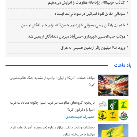
کتائب حزب‌الله: زرادخانه مقاومت را افزایش می‌دهیم
سومالی مقابل نفوذ اسرائیل در سومالی‌لند ایستاد
خدمات رایگان مینی‌بوسرانی شهرداری حسن‌ آباد برای جاماندگان اربعین
موکب حب‌الحسین شهرداری حسن‌آباد میزبان دلدادگان اربعین شد
ورود ۴.۸ میلیون زائر اربعین حسینی به عراق
یاد داشت
توقف حملات آمریکا و ایران؛ ترامپ از تشدید جنگ عقب‌نشینی
کرد؟
تاریخچه گروه‌های مقاومت در غرب آسیا؛ چگونه معادلات غرب
آسیا را دگرگون کرد؟
حمیدرضا صیدمحمدی
بخشنامه وزارت دارایی عراق درباره تحریم‌های آمریکا علیه افراد
مرتبط با حزب‌الله لبنان