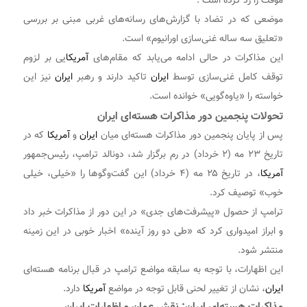
موقت را رد کرده است .
موضعی که در تضاد با گزارش‌های رسانه‌های غربی مبنی بر بررسی
«تعلیق سه ساله غنی‌سازی اورانیوم» است.
این مذاکرات در حالی ادامه می‌یابد که مقام‌های
آمریکا
یی بر لزوم
توقف کامل غنی‌سازی توسط
ایران
تاکید دارند و رهبر
ایران
نیز این
خواسته را «یاوه‌گویی» خوانده است.
تحولات پنجمین دور مذاکرات هسته‌ای ایران
پس از پایان پنجمین دور مذاکرات هسته‌ای میان
ایران
و
آمریکا
که در
تاریخ ۲۳ مه (۲ خرداد) در رم برگزار شد، دونالد ترامپ، رئیس‌جمهور
آمریکا
، در تاریخ ۲۵ مه (۴ خرداد) این گفت‌وگوها را «خیلی، خیلی
خوب» توصیف کرد.
ترامپ از حصول «پیشرفت‌های جدی» در این دور از مذاکرات خبر داد
و ابراز امیدواری کرد که «طی دو روز آینده» اخبار خوبی در این زمینه
منتشر شود.
این اظهارات، با توجه به سابقه مواضع ترامپ در قبال برنامه هسته‌ای
ایران
، نشان از تغییر لحنی قابل توجه در مواضع
آمریکا
دارد.