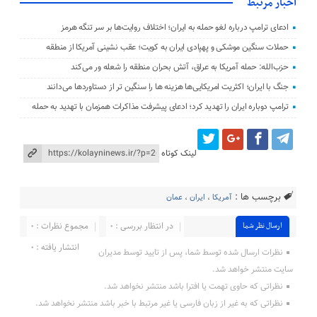
اخبار مرتبط
ادعای ترامپ درباره لغو حمله به ایران؛ اختلاف روایت‌ها بر سر تنگه هرمز
حملات سنگین موشکی و پهپادی ایران به کویت؛ عقب‌ نشینی آمریکا از منطقه
حزب‌الله: حمله آمریکا به عراق، آتش بحران منطقه را شعله‌ ور می‌کند
جنگ با ایران؛ اکثریت امریکایی‌ها هزینه‌ ها را سنگین‌ تر از دستاوردها می‌دانند
ترامپ دوباره ایران را تهدید کرد؛ ادعای پیشرفت مذاکرات همزمان با تهدید به حمله
لینک کوتاه
برچسب ها :
آمریکا
،
ایران
،
عمان
در انتظار بررسی : 0
مجموع نظرات : 0
ارسال نظر شما
انتشار یافته : ۰
نظرات ارسال شده توسط شما، پس از تایید توسط مدیران
سایت منتشر خواهد شد.
نظراتی که حاوی تهمت یا افترا باشد منتشر نخواهد شد.
نظراتی که به غیر از زبان فارسی یا غیر مرتبط با خبر باشد منتشر نخواهد شد.