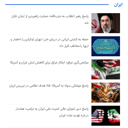
ایران
پاسخ رهبر انقلاب به حزب‌الله؛ حمایت راهبردی از لبنان تکرار
شد
حمله به کشتی ایرانی در دریای خزر؛ تهران اوکراین را احضار و
اروپا را مخاطب قرار داد
میانجی‌گری عراق؛ ابتکار عراق برای کاهش تنش ایران و آمریکا
پاسخ موشکی سپاه به آمریکا؛ ۸۵ هدف نظامی در تیررس ایران
پاسخ دبیر شورای عالی امنیت ملی ایران به ترامپ؛ هشدار
درباره تهدید ملت ایران