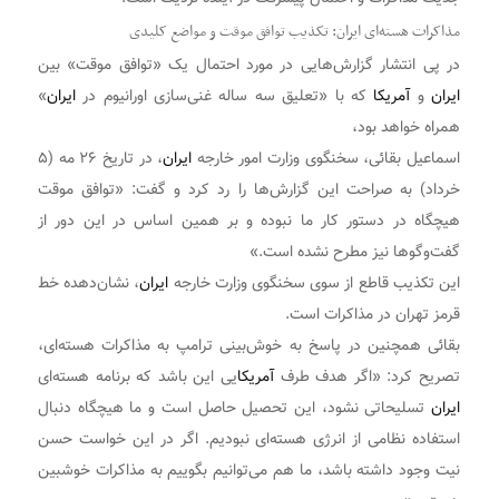
مذاکرات هسته‌ای ایران: تکذیب توافق موقت و مواضع کلیدی
در پی انتشار گزارش‌هایی در مورد احتمال یک «توافق موقت» بین
ایران
و
آمریکا
که با «تعلیق سه ساله غنی‌سازی اورانیوم در
ایران
»
همراه خواهد بود،
اسماعیل بقائی، سخنگوی وزارت امور خارجه
ایران
، در تاریخ ۲۶ مه (۵
خرداد) به صراحت این گزارش‌ها را رد کرد و گفت: «توافق موقت
هیچگاه در دستور کار ما نبوده و بر همین اساس در این دور از
گفت‌وگوها نیز مطرح نشده است.»
این تکذیب قاطع از سوی سخنگوی وزارت خارجه
ایران
، نشان‌دهده خط
قرمز تهران در مذاکرات است.
بقائی همچنین در پاسخ به خوش‌بینی ترامپ به مذاکرات هسته‌ای،
تصریح کرد: «اگر هدف طرف
آمریکا
یی این باشد که برنامه هسته‌ای
ایران
تسلیحاتی نشود، این تحصیل حاصل است و ما هیچگاه دنبال
استفاده نظامی از انرژی هسته‌ای نبودیم. اگر در این خواست حسن
نیت وجود داشته باشد، ما هم می‌توانیم بگوییم به مذاکرات خوشبین