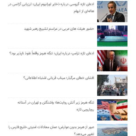
ادعای تازه گروسی درباره ذخایر اورانیوم ایران؛ ارزیابی آژانس در
هاله‌ای از ابهام
حضور هیئت‌ های عربی در مراسم تشییع رهبر شهید
ادعای تازه ترامپ درباره ایران؛ تنگه هرمز واقعاً نفوذ ناپذیر بود؟
افشای خطای مرگبار؛ میناب قربانی اشتباه اطلاعاتی؟
تنگه هرمز زیر آتش روایت‌ها؛ واشنگتن و تهران در آستانه
رویارویی تازه
عبور از هرمز بدون عوارض؛ عمان معادلات امنیتی خلیج فارس را
تغییر می‌دهد؟