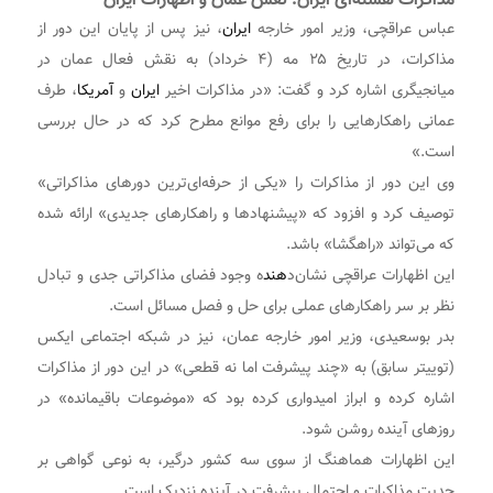
مذاکرات هسته‌ای ایران: نقش عمان و اظهارات ایران
عباس عراقچی، وزیر امور خارجه
ایران
، نیز پس از پایان این دور از
مذاکرات، در تاریخ ۲۵ مه (۴ خرداد) به نقش فعال عمان در
میانجیگری اشاره کرد و گفت: «در مذاکرات اخیر
ایران
و
آمریکا
، طرف
عمانی راهکارهایی را برای رفع موانع مطرح کرد که در حال بررسی
است.»
وی این دور از مذاکرات را «یکی از حرفه‌ای‌ترین دورهای مذاکراتی»
توصیف کرد و افزود که «پیشنهادها و راهکارهای جدیدی» ارائه شده
که می‌تواند «راهگشا» باشد.
این اظهارات عراقچی نشان‌د
هند
ه وجود فضای مذاکراتی جدی و تبادل
نظر بر سر راهکارهای عملی برای حل و فصل مسائل است.
بدر بوسعیدی، وزیر امور خارجه عمان، نیز در شبکه اجتماعی ایکس
(توییتر سابق) به «چند پیشرفت اما نه قطعی» در این دور از مذاکرات
اشاره کرده و ابراز امیدواری کرده بود که «موضوعات باقیمانده» در
روزهای آینده روشن شود.
این اظهارات هماهنگ از سوی سه کشور درگیر، به نوعی گواهی بر
جدیت مذاکرات و احتمال پیشرفت در آینده نزدیک است.