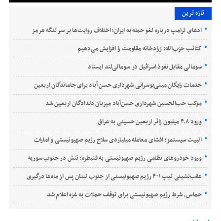
تازه ترین
ادعای ترامپ درباره لغو حمله به ایران؛ اختلاف روایت‌ها بر سر تنگه هرمز
کتائب حزب‌الله: زرادخانه مقاومت را افزایش می‌دهیم
سومالی مقابل نفوذ اسرائیل در سومالی‌لند ایستاد
خدمات رایگان مینی‌بوسرانی شهرداری حسن‌ آباد برای جاماندگان اربعین
موکب حب‌الحسین شهرداری حسن‌آباد میزبان دلدادگان اربعین شد
ورود ۴.۸ میلیون زائر اربعین حسینی به عراق
البیت سیستمز؛ افشای معامله میلیاردی سلاح رژیم صهیونیستی و امارات
ورود خودروهای نظامی رژیم صهیونیستی به قنیطره؛ تنش در جنوب سوریه
عقب‌نشینی تیپ ۴۰۱ رژیم صهیونیستی از جنوب لبنان پس از ماه‌ها درگیری
حماس، شرط رژیم صهیونیستی برای توقف حملات به غزه اعلام شد