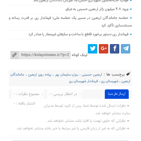
موکب حب‌الحسین شهرداری حسن‌آباد میزبان دلدادگان اربعین شد
ورود ۴.۸ میلیون زائر اربعین حسینی به عراق
حماسه جاماندگان اربعین در مسیر یک حماسه ملی؛ فرماندار ری بر قدرت رسانه و
مستندسازی تأکید کرد
فرماندار ری دستور برخورد قاطع با ساخت‌ و سازهای غیرمجاز را صادر کرد
لینک کوتاه
برچسب ها :
اربعین حسینی
،
بیژن سلیمان پور
،
پیاده روی اربعین
،
جاماندگان
اربعین
،
شهرستان ری
،
فرماندار شهرستان ری
در انتظار بررسی : 0
مجموع نظرات : 0
ارسال نظر شما
انتشار یافته : ۰
نظرات ارسال شده توسط شما، پس از تایید توسط مدیران
سایت منتشر خواهد شد.
نظراتی که حاوی تهمت یا افترا باشد منتشر نخواهد شد.
نظراتی که به غیر از زبان فارسی یا غیر مرتبط با خبر باشد منتشر نخواهد شد.