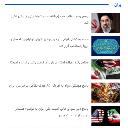
ایران
پاسخ رهبر انقلاب به حزب‌الله؛ حمایت راهبردی از لبنان تکرار
شد
حمله به کشتی ایرانی در دریای خزر؛ تهران اوکراین را احضار و
اروپا را مخاطب قرار داد
میانجی‌گری عراق؛ ابتکار عراق برای کاهش تنش ایران و آمریکا
پاسخ موشکی سپاه به آمریکا؛ ۸۵ هدف نظامی در تیررس ایران
پاسخ دبیر شورای عالی امنیت ملی ایران به ترامپ؛ هشدار
درباره تهدید ملت ایران