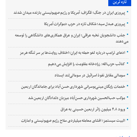
تازه ترین
پیروزی ایران در جنگ؛ تلگراف: آمریکا و رژیم صهیونیستی بازنده میدان شدند
پیروزی عبدل سید؛ شکاف تازه در حزب دموکرات آمریکا
جذب دانشجویان نخبه عراقی؛ ایران و عراق همکاری‌های دانشگاهی را توسعه
می‌دهند
ادعای ترامپ درباره لغو حمله به ایران؛ اختلاف روایت‌ها بر سر تنگه هرمز
کتائب حزب‌الله: زرادخانه مقاومت را افزایش می‌دهیم
سومالی مقابل نفوذ اسرائیل در سومالی‌لند ایستاد
خدمات رایگان مینی‌بوسرانی شهرداری حسن‌ آباد برای جاماندگان اربعین
موکب حب‌الحسین شهرداری حسن‌آباد میزبان دلدادگان اربعین شد
ورود ۴.۸ میلیون زائر اربعین حسینی به عراق
البیت سیستمز؛ افشای معامله میلیاردی سلاح رژیم صهیونیستی و امارات