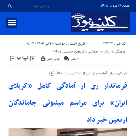
جمعه, ۱۶ مرداد , ۱۴۰۵
کد خبر : 27322
تاریخ انتشار : دوشنبه ۳۰ تیر ۱۴۰۴ - ۸:۳۱
فرهنگی
«
ایران
«
اجتماعی
«
اربعین حسینی 1402
۰ نظر
چاپ خبر
کربلای ایران آماده میزبانی از عاشقان اباعبدالله(ع)
فرماندار ری از آمادگی کامل «کربلای
ایران» برای مراسم میلیونی جاماندگان
اربعین خبر داد