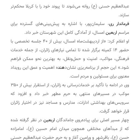
عبدالعظیم حسنی (ع) روانه می‌شوند تا پیوند خود را با کربلا محکم‌تر
سازند.
فرماندار ری
، سلیمان‌پور، با اشاره به پیش‌بینی‌های گسترده برای
مراسم
اربعین
امسال، از آمادگی کامل این شهرستان خبر داد.
او اعلام کرد: «از اردیبهشت‌ماه امسال، بیش از ۴۰ جلسه تخصصی با
حضور ۱۴ کمیته برگزار شده تا تمامی نیازهای زائران، از جمله خدمات
فرهنگی، مواکب، امنیت و حمل‌ونقل، به بهترین نحو ممکن فراهم
شود.» این حجم از برنامه‌ریزی نشان‌د
هند
ه اهمیت و عمق این رویداد
معنوی برای مسئولین و مردم است.
وی در ادامه با تأکید بر خدمات‌رسانی به زائران، از استقرار بیش از ۳۵۰
موکب در مسیرهای منتهی به حرم مطهر خبر داد و افزود که
سرویس‌های بهداشتی ادارات، مدارس و مساجد نیز در اختیار زائران
قرار خواهد گرفت.
چهار مسیر اصلی برای پیاده‌روی جاماندگان
اربعین
در نظر گرفته شده
که از مبدأهای مختلفی همچون میدان امام حسین (ع)، امامزاده
حسن (ع)، باقرشهر و ورامین آغاز و به حرم حضرت عبدالعظیم حسنی