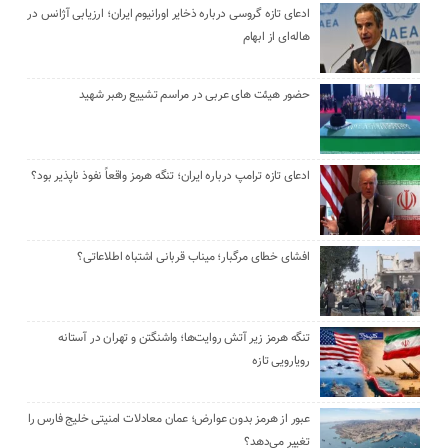
ادعای تازه گروسی درباره ذخایر اورانیوم ایران؛ ارزیابی آژانس در
هاله‌ای از ابهام
حضور هیئت‌ های عربی در مراسم تشییع رهبر شهید
ادعای تازه ترامپ درباره ایران؛ تنگه هرمز واقعاً نفوذ ناپذیر بود؟
افشای خطای مرگبار؛ میناب قربانی اشتباه اطلاعاتی؟
تنگه هرمز زیر آتش روایت‌ها؛ واشنگتن و تهران در آستانه
رویارویی تازه
عبور از هرمز بدون عوارض؛ عمان معادلات امنیتی خلیج فارس را
تغییر می‌دهد؟