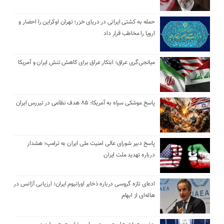
حمله به کشتی ایرانی در دریای خزر؛ تهران اوکراین را احضار و
اروپا را مخاطب قرار داد
میانجی‌گری عراق؛ ابتکار عراق برای کاهش تنش ایران و آمریکا
پاسخ موشکی سپاه به آمریکا؛ ۸۵ هدف نظامی در تیررس ایران
پاسخ دبیر شورای عالی امنیت ملی ایران به ترامپ؛ هشدار
درباره تهدید ملت ایران
ادعای تازه گروسی درباره ذخایر اورانیوم ایران؛ ارزیابی آژانس در
هاله‌ای از ابهام