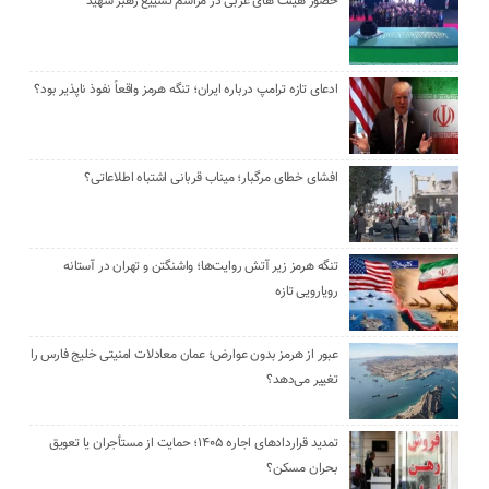
حضور هیئت‌ های عربی در مراسم تشییع رهبر شهید
ادعای تازه ترامپ درباره ایران؛ تنگه هرمز واقعاً نفوذ ناپذیر بود؟
افشای خطای مرگبار؛ میناب قربانی اشتباه اطلاعاتی؟
تنگه هرمز زیر آتش روایت‌ها؛ واشنگتن و تهران در آستانه
رویارویی تازه
عبور از هرمز بدون عوارض؛ عمان معادلات امنیتی خلیج فارس را
تغییر می‌دهد؟
تمدید قراردادهای اجاره ۱۴۰۵؛ حمایت از مستأجران یا تعویق
بحران مسکن؟