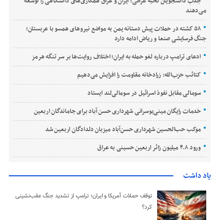
جذب دانشجویان نخبه عراقی؛ ایران و عراق همکاری‌های دانشگاهی را توسعه
می‌دهند
۵۸ کشته در حملات پیش دستانه یمن به مواضع نیروهای همسو با عربستان؛
جنگ فرسایشی صنعا و ریاض ادامه دارد
ادعای ترامپ درباره لغو حمله به ایران؛ اختلاف روایت‌ها بر سر تنگه هرمز
کتائب حزب‌الله: زرادخانه مقاومت را افزایش می‌دهیم
سومالی مقابل نفوذ اسرائیل در سومالی‌لند ایستاد
خدمات رایگان مینی‌بوسرانی شهرداری حسن‌ آباد برای جاماندگان اربعین
موکب حب‌الحسین شهرداری حسن‌آباد میزبان دلدادگان اربعین شد
ورود ۴.۸ میلیون زائر اربعین حسینی به عراق
یاد داشت
توقف حملات آمریکا و ایران؛ ترامپ از تشدید جنگ عقب‌نشینی
کرد؟