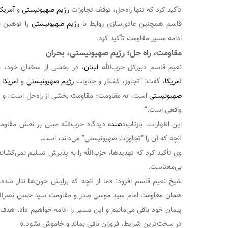
تأکید کرد که تنها راه‌حل، توقف تجاوزات
رژیم صهیونیستی
و
آمریکا
قاسم همچنین عادی‌سازی روابط با
رژیم صهیونیستی
را توهین ب
ادامه مسیر مقاومت تأکید کرد.
مقاومت، راه حل؛ رژیم صهیونیستی، بحران
نعیم قاسم دبیرکل حزب‌الله
لبنان
، در بخشی از سخنان خود، با
آمریکا
، گفت: “تجاوز، کشتار و جنایات
رژیم صهیونیستی
و
آمریکا
ب
صهیونیستی
است، نه مقاومت؛ مقاومت بخشی از راه‌حل است، و
واقعی است.”
این اظهارات، بازتاب‌د
هند
ه دیدگاه حزب‌الله مبنی بر نقش مقاومت
آنچه که آن را “تجاوزات صهیونیستی” می‌داند، است.
وی تأکید کرد که تهدیدها، حزب‌الله را به پذیرش تسلیم نمی‌کشان
بی‌معناست.
شیخ نعیم قاسم افزود: «ما از آنچه که برایش خون‌ها نثار شده
همان مقاومت امام سید موسی صدر و مقاومت سید حسن نصرالله
پیمان خود باقی می‌مانیم و این مسیر را ادامه خواهیم داد. ه
در سخت‌ترین شرایط، فروزان باقی بماند و خاموش نشود.»