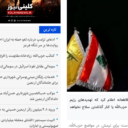
تازه ترین
ادعای ترامپ درباره لغو حمله به ایران؛ ا
روایت‌ها بر سر تنگه هرمز
کتائب حزب‌الله: زرادخانه مقاومت را افز
سومالی مقابل نفوذ اسرائیل در سومالی‌لند
خدمات رایگان مینی‌بوسرانی شهرداری حسن
برای جاماندگان اربعین
موکب حب‌الحسین شهرداری حسن‌آباد می
دلدادگان اربعین شد
 دبیرکل حزب‌الله لبنان، روز یکشنبه، ۱۵ تیر، قاطعانه اعلام کرد که تهدیدهای رژیم
ب‌الله یا کنار گذاشتن سلاح نخواهد
ورود ۴.۸ میلیون زائر اربعین حسینی به عراق
البیت سیستمز؛ افشای معامله میلیاردی س
ست برای نرمش در مواضع حزب‌الله،
صهیونیستی و امارات