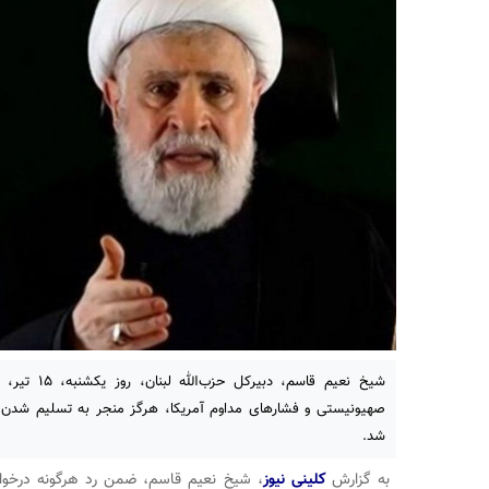
شیخ نعیم قاسم،
صهیونیستی و فشارهای مداوم آمریکا، هرگز منجر به تسلیم شدن حز
شد.
به گزارش
کلینی نیوز
، شیخ نعیم قاسم، ضمن رد هرگونه درخوا