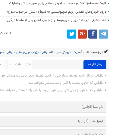
البیت سیستمز؛ افشای معامله میلیاردی سلاح رژیم صهیونیستی و امارات
ورود خودروهای نظامی رژیم صهیونیستی به قنیطره؛ تنش در جنوب سوریه
عقب‌نشینی تیپ ۴۰۱ رژیم صهیونیستی از جنوب لبنان پس از ماه‌ها درگیری
لینک کوت
برچسب ها :
آمریکا
،
دبیرکل حزب الله لبنان
،
رژیم صهیونیستی
،
لبنان
،
نعی
انتشار یافته : ۰
د
ارسال نظر شما
نظرات ارسال شده توسط شما، پس از تایید توسط مدیران سایت منتشر خوا
نظراتی که حاوی تهمت یا افترا باشد منتشر نخواهد شد.
نظراتی که به غیر از زبان فارسی یا غیر مرتبط با خبر باشد منتشر نخواهد شد