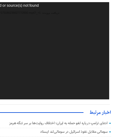
نمایشگر
d or source(s) not found
ویدیو
دریافت پرونده: https://media.alalam.ir/uploads/org/2025/07/06/175180236627772600.mp4?_=1
اخبار مرتبط
ادعای ترامپ درباره لغو حمله به ایران؛ اختلاف روایت‌ها بر سر تنگه هرمز
سومالی مقابل نفوذ اسرائیل در سومالی‌لند ایستاد