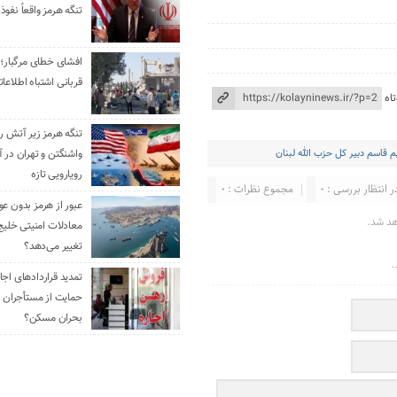
تنگه هرمز واقعاً نفوذ 
افشای خطای مرگبار؛ 
قربانی اشتباه اطلاعا
اه
تنگه هرمز زیر آتش رو
واشنگتن و تهران در آ
م قاسم دبیر کل حزب الله لبنان
رویارویی تازه
ر انتظار بررسی : 0
مجموع نظرات : 0
عبور از هرمز بدون ع
هد شد.
معادلات امنیتی خلیج
تغییر می‌دهد؟
.
حمایت از مستأجران ی
بحران مسکن؟