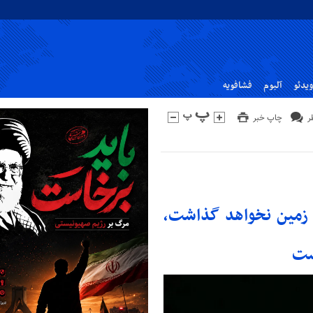
ویدئو
آلبوم
فشافویه
چاپ خبر
ا زمین نخواهد گذاشت،
ست