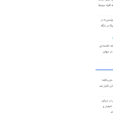
 افراد مرتبط
دوستی» در
کا در تنگه
له خامنه‌ ای
در جهان
حزب‌الله؛
ان تکرار شد
 در دریای
 احضار و
اد