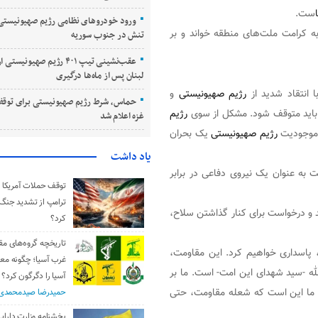
ست.
ورود خودروهای نظامی رژیم صهیونیستی 
ه کرامت ملت‌های منطقه خواند و بر
تنش در جنوب سوریه
عقب‌نشینی تیپ ۴۰۱ رژیم صهیونی
لبنان پس از ماه‌ها درگیری
 انتقاد شدید از
رژیم صهیونیستی
و
حماس، شرط رژیم صهیونیستی برای توقف
اید متوقف شود. مشکل از سوی
رژیم
غزه اعلام شد
 موجودیت
رژیم صهیونیستی
یک بحران
یاد داشت
 به عنوان یک نیروی دفاعی در برابر
توقف حملات آمریکا و 
ترامپ از تشدید جنگ
د و درخواست برای کنار گذاشتن سلاح،
کرد؟
تاریخچه گروه‌های مق
، پاسداری خواهیم کرد. این مقاومت،
غرب آسیا؛ چگونه مع
 -سید شهدای این امت- است. ما بر
آسیا را دگرگون کرد؟
دف ما این است که شعله مقاومت، حتی
حمیدرضا صیدمحمدی
بخشنامه وزارت دارایی