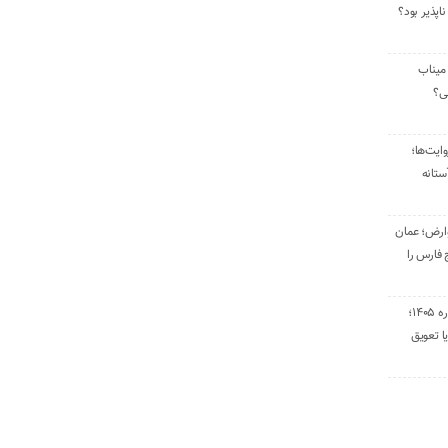
ناپذیر بود؟
میناب
تی؟
ایت‌ها؛
ستانه
وارض؛ عمان
 فارس را
تمدید قراردادهای اجاره ۱۴۰۵؛
ا تعویق