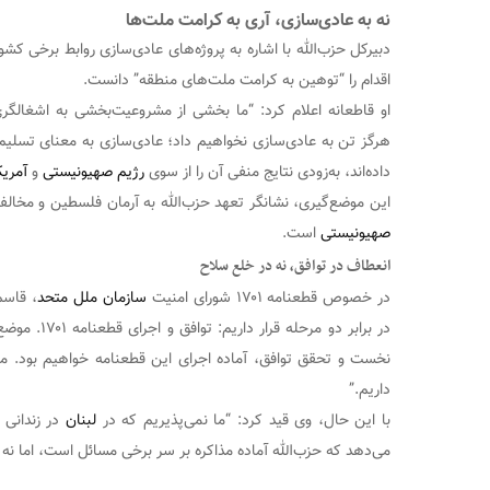
نه‌ به عادی‌سازی، آری به کرامت ملت‌ها
دبیرکل حزب‌الله با اشاره به پروژه‌های عادی‌سازی روابط برخی کش
اقدام را “توهین به کرامت ملت‌های منطقه” دانست.
او قاطعانه اعلام کرد: “ما بخشی از مشروعیت‌بخشی به اشغالگ
هرگز تن به عادی‌سازی نخواهیم داد؛ عادی‌سازی به معنای تسلی
داده‌اند، به‌زودی نتایج منفی آن را از سوی
رژیم صهیونیستی
و
آمریک
این موضع‌گیری، نشانگر تعهد حزب‌الله به آرمان فلسطین و مخا
صهیونیستی
است.
انعطاف در توافق، نه در خلع سلاح
در خصوص قطعنامه ۱۷۰۱ شورای امنیت
سازمان ملل متحد
، قاسم
در برابر دو مرح
نخست و تحقق توافق، آماده اجرای این قطعنامه خواهیم بود. ما ا
داریم.”
با این حال، وی قید کرد: “ما نمی‌پذیریم که در
لبنان
در زندانی 
می‌دهد که حزب‌الله آماده مذاکره بر سر برخی مسائل است، اما ن