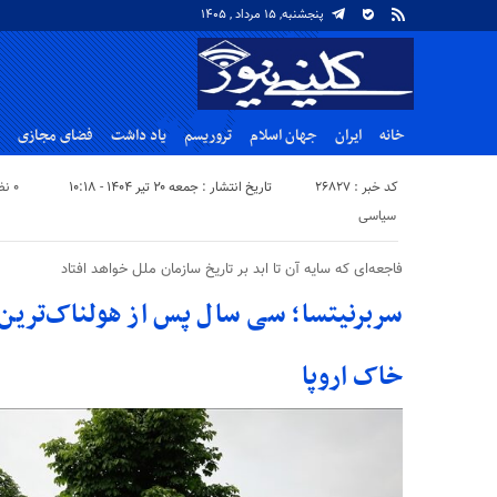
پنجشنبه, ۱۵ مرداد , ۱۴۰۵
خانه
ایران
جهان اسلام
تروریسم
یاد داشت
فضای مجازی
کد خبر : 26827
تاریخ انتشار : جمعه ۲۰ تیر ۱۴۰۴ - ۱۰:۱۸
۰ نظر
سیاسی
فاجعه‌ای که سایه آن تا ابد بر تاریخ سازمان ملل خواهد افتاد
سربرنیتسا؛ سی سال پس از هولناک‌ترین
خاک اروپا