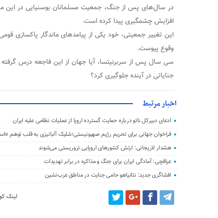
در سال‌های پس از جنگ، جمعیت مسلمانان بوسنیایی در این م
افزایش چشمگیری پیدا کرده است.
این تغییر جمعیتی، خود یکی از پیامدهای ماندگار پاکسازی قوم
وقوع پیوست.
سی سال پس از سربرنیتسا، آیا جهان از این فاجعه درس گرفته ا
جنایاتی در آینده جلوگیری کرد؟
اخبار مرتبط
ادعای دبیرکل ناتو درباره حمایت گسترده اروپا از عملیات نظامی علیه ایران
فراخوان جهانی برای تحریم رژیم صهیونیستی؛شلیک آلبانیزی به قلب توهم «اس
هشدار لاریجانی: ارتش کشورهای اروپایی تروریستی می‌شوند
عراقچی: آمادگی ایران برای جنگ و مذاکره در برابر تهدیدات
افشاگری جدید: نتانیاهو حامی جنایت در مناطق عرب‌نشین
لینک کوت