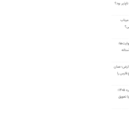
ناپذیر بود؟
میناب
تی؟
ایت‌ها؛
ستانه
وارض؛ عمان
 فارس را
تمدید قراردادهای اجاره ۱۴۰۵؛
ا تعویق