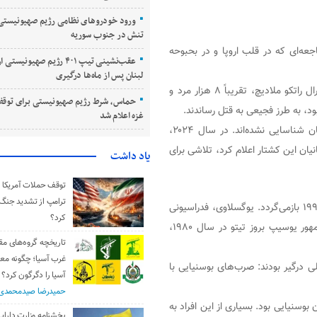
ورود خودروهای نظامی رژیم صهیونیستی 
تنش در جنوب سوریه
است؛ فاجعه‌ای که در قلب اروپا و در بحبوحه
عقب‌نشینی تیپ ۴۰۱ رژیم صهیونی
لبنان پس از ماه‌ها درگیری
در این رخداد دلخراش، نیروهای صرب بوسنیایی به فرماندهی ژنرال راتکو ملادیچ، تقریباً ۸ هزار مرد و
حماس، شرط رژیم صهیونیستی برای توقف
د، به طرز فجیعی به قتل رساندند.
غزه اعلام شد
ناسایی نشده‌اند. در سال ۲۰۲۴،
بانیان این کشتار اعلام کرد، تلاشی برای
یاد داشت
توقف حملات آمریکا و 
ترامپ از تشدید جنگ
ریشه‌های جنگ در بوسنی به فروپاشی یوگسلاوی در اوایل دهه ۱۹۹۰ بازمی‌گردد. یوگسلاوی، فدراسیونی
کرد؟
متشکل از شش جمهوری با اقوامی متنوع، پس از مرگ رئیس‌جمهور یوسیپ بروز تیتو در سال ۱۹۸۰،
تاریخچه گروه‌های مق
غرب آسیا؛ چگونه مع
ی درگیر بودند: صرب‌های بوسنیایی با
آسیا را دگرگون کرد؟
حمیدرضا صیدمحمدی
گ، محل زندگی حدود ۴۰ هزار مسلمان بوسنیایی بود. بسیاری از این افراد به
بخشنامه وزارت دارایی