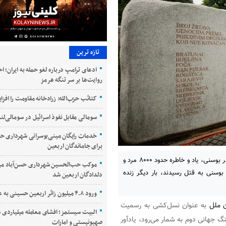
تازه ترین
ادعای ترامپ درباره لغو حمله به ایران؛ ا
روایت‌ها بر سر تنگه هرمز
کتائب حزب‌الله: زرادخانه مقاومت را افز
سومالی مقابل نفوذ اسرائیل در سومالی‌لند
خدمات رایگان مینی‌بوسرانی شهرداری حسن
برای جاماندگان اربعین
با نزدیک شدن به سی‌امین سالگرد نسل‌کشی مسلمانان سربرنیتسا در بوسنی، یاد و خاطره حدود ۸۰۰۰ مرد و
موکب حب‌الحسین شهرداری حسن‌آباد می
 ۱۹۹۵ توسط نیروهای صرب بوسنی به قتل رسیدند، بار دیگر زنده
دلدادگان اربعین شد
ورود ۴.۸ میلیون زائر اربعین حسینی به عراق
 ملل
به عنوان نسل‌کشی به رسمیت
البیت سیستمز؛ افشای معامله میلیاردی س
 جهانی دوم به شمار می‌رود، یادآور
صهیونیستی و امارات