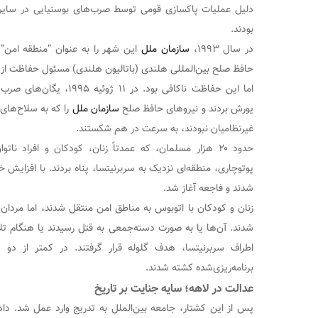
دلیل عملیات پاکسازی قومی توسط صرب‌های بوسنیایی در سایر نق
بودند.
در سال ۱۹۹۳،
سازمان ملل
این شهر را به عنوان “منطقه امن” 
حافظ صلح بین‌المللی هلندی (باتالیون هلندی) مسئول حفاظت از آ
اما این حفاظت ناکافی بود. در
یورش بردند و نیروهای حافظ صلح
سازمان ملل
را که به سلاح‌های
غیرنظامیان نبودند، به سرعت در هم شکستند.
حدود ۲۰ هزار مسلمان، که عمدتاً زنان، کودکان و افراد ناتوان بودند، به اردوگاه
پوتوچاری، منطقه‌ای نزدیک به سربرنیتسا، پناه بردند. با افزای
شدند و فاجعه آغاز شد.
زنان و کودکان با اتوبوس به مناطق امن منتقل شدند، اما مردان
شدند. آن‌ها یا به صورت دسته‌جمعی به قتل رسیدند یا هنگام تلا
برنامه‌ریزی‌شده کشته شدند.
عدالت در لاهه؛ سایه جنایت بر تاریخ
پس از این کشتار، جامعه بین‌الملل به تدریج وارد عمل شد. دادگ