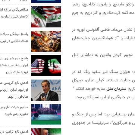
وسنیایی، از جمله راتکو ملادیچ و رادوان کاراجیچ، رهبر
میانجی‌گری عراق؛ ابتک
اکمه کرد.ملادیچ و کارادزیچ به جرم
کاهش تنش ایران و آ
را نشان می‌داد. قاضی آلفونس اوریه در
جنایات را “از هولناک‌ترین جنایت‌های
هدف نظامی در تیررس
و مجبور کردن والدین به تماشای قتل
پاسخ دبیر شورای عال
ایران به ترامپ؛ هشدا
ند؛ هزاران سنگ قبر سفید رنگ که در
تهدید ملت ایران
 این جنایت هستند. کوفی عنان، دبیرکل
ادعای تازه گروسی درب
تاریخ
سازمان ملل
سایه خواهد افکند.”
اورانیوم ایران؛ ارزیا
نی در جلوگیری از این نسل‌کشی بود.
هاله‌ای از ابهام
حضور هیئت‌ های عرب
معیت مسلمان بوسنیایی بود. اما پس از جنگ و
تشییع رهبر شهید
 و هرزگوین”، سربرنیتسا در جمهوری
ادعای تازه ترامپ دربا