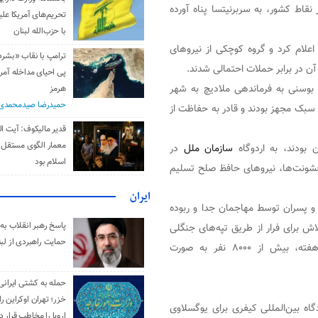
اط کشور، به سربرنیتسا پناه آورده
تحریم‌های آمریکا علیه
با حزب‌الله لبنان
اعلام کرد و گروه کوچکی از نیروهای
ترامپ با نقاب «بشر
ن در برابر حملات احتمالی شدند.
پی احیای مداخله آمری
 ۱۱ ژوئیه ۱۹۹۵، یگان‌های صرب بوسنی به فرماندهی ملادیچ به شهر
هرمز
حمیدرضا صیدمحمدی
 سبک مجهز بودند و قادر به حفاظت از
قدیر مالیکوف: آیت‌ ال
معمار الگوی مستقل 
سازمان ملل
در
اسلام بود
ش خشونت‌ها، نیروهای حافظ صلح تسلیم
ایران
 و پسران توسط مهاجمان جدا و ربوده
پاسخ رهبر انقلاب به 
ش برای فرار از طریق تپه‌های جنگلی
حمایت راهبردی از لبن
اطراف سربرنیتسا، هدف گلوله قرار گرفتند. در کمتر از دو هفته، بیش از ۸۰۰۰ نفر به صورت
حمله به کشتی ایرانی
خزر؛ تهران اوکراین را
اه بین‌المللی کیفری برای یوگسلاوی
اروپا را مخاطب قرار د