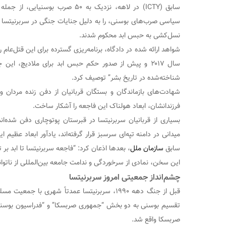
سابق (ICTY) در لاهه، نزدیک به ۵۰ صرب ب
سیاسی صرب‌های بوسنی، را به دلیل جنایات جنگی در سربرنیتسا مح
نسل‌کشی به حبس ابد محکوم شدند.
شواهد ارائه شده در دادگاه، برنامه‌ریزی گسترده برای این قتل‌عام 
سال ۲۰۱۷ و پیش از صدور حکم حبس ابد برای ملادیچ، این 
شناخته‌شده در تاریخ بشر” توصیف کرد.
شهادت‌های بازماندگان و بستگان قربانیان از دفن زنده مردان 
فرزندانشان، ابعاد هولناک این فاجعه را آشکار ساخت.
بسیاری از قربانیان سربرنیتسا در قبرستان پوتوچاری دفن شده‌ا
میدانی در دامنه تپه‌ای سرسبز قرار گرفته‌اند، یادآور ابعاد عظیم
سابق
سازمان ملل
، بعدها اذعان کرد: “فاجعه سربرنیتسا تا ابد بر 
این سخن، نمادی از سرخوردگی و ندامت جامعه بین‌المللی از ناتوا
چشم‌انداز جمعیتی امروز سربرنیتسا
قبل از جنگ دهه ۱۹۹۰، سربرنیتسا عمدتاً شهری با ج
تقسیم بوسنی به دو بخش “جمهوری صربسکا” و “فدراسیون بوسنی
صربسکا واقع شد.