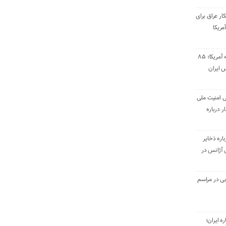
ار عراق برای
مریکا
پاسخ موشکی سپاه به آمریکا؛ ۸۵
 ایران
ی امنیت ملی
ر درباره
اره ذخایر
بی آژانس در
ی در مراسم
ره ایران؛