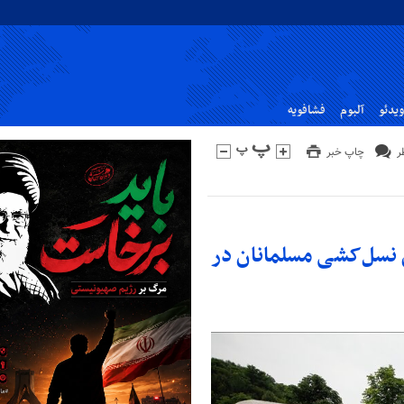
ویدئو
آلبوم
فشافویه
چاپ خبر
 نسل‌کشی مسلمانان در