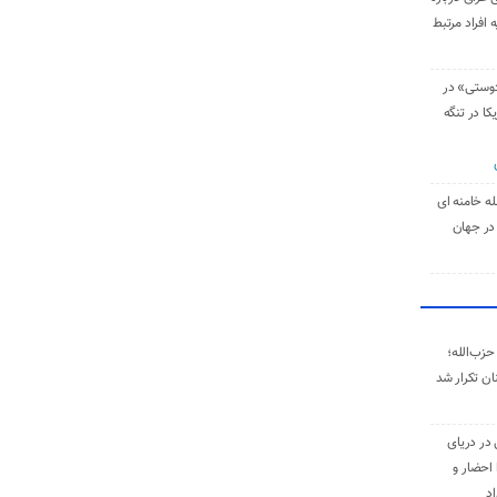
 افراد مرتبط
دوستی» در
کا در تنگه
له خامنه‌ ای
در جهان
حزب‌الله؛
ان تکرار شد
 در دریای
 احضار و
اد