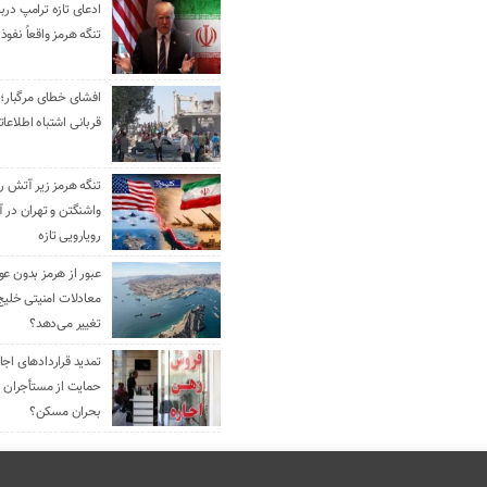
ادعای تازه ترامپ دربا
تنگه هرمز واقعاً نفوذ 
افشای خطای مرگبار؛ 
قربانی اشتباه اطلاعا
تنگه هرمز زیر آتش رو
واشنگتن و تهران در آ
رویارویی تازه
عبور از هرمز بدون ع
معادلات امنیتی خلیج
تغییر می‌دهد؟
حمایت از مستأجران ی
بحران مسکن؟