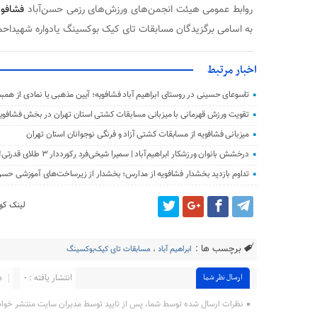
روابط عمومی هیئت انجمن‌های ورزش‌های رزمی حسن‌آباد
فشافوی
به اسامی برگزیدگان مسابقات تای کیک‌ بوکسینگ یادواره شهیداحم
اخبار مرتبط
تاسوعای حسینی در روستای ابراهیم‌ آباد فشافویه؛ آیین مذهبی یا نمادی از ه
تقویت ورزش قهرمانی با میزبانی مسابقات کشتی استان تهران در بخش فشافوی
میزبانی فشافویه از مسابقات کشتی آزاد و فرنگی نوجوانان استان تهران
درخشش بانوان ورزشکار ابراهیم‌آباد | سمیرا شیخی‌فرد رکورددار ۳ طلای قدرتی!
تداوم بازدید بخشدار فشافویه از مدارس؛ بخشدار از زیرساخت‌های آموزشی حسن‌آبا
لینک کوت
برچسب ها :
ابراهیم آباد
،
مسابقات تای کیک‌بوکسینگ
انتشار یافته : ۰
د
ارسال نظر شما
نظرات ارسال شده توسط شما، پس از تایید توسط مدیران سایت منتشر خوا