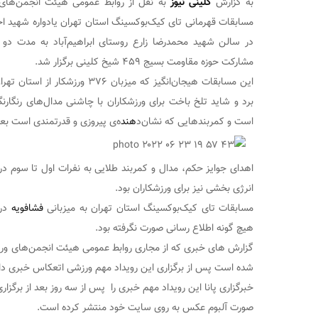
به گزارش
کلینی نیوز
به نقل از روابط عمومی هیئت انجمن‌های
مسابقات قهرمانی تای کیک‌بوکسینگ استان تهران یادواره شهید اح
در سالن شهید محمدرضا زارع روستای ابراهیم‌آباد به مدت دو ر
مشارکت حوزه مقاومت بسیج ۴۵۹ شیخ کلینی برگزار شد.
این مسابقات هیجان‌انگیز که میزبان 
برد و شاید تلخ باخت برای ورزشکاران با چاشنی مدال‌های رنگارن
است و کمربندهایی که نشان‌د
هند
ه‌ی پیروزی و قدرتمندی است بعد از ۴۸ ساعت پایان
اهدای جوایز حکم، مدال و کمربند طلایی به نفرات اول تا سوم
انرژی بخشی نیز برای ورزشکاران بود.
مسابقات تای کیک‌بوکسینگ استان تهران به میزبانی
فشافویه
در 
هیچ گونه اطلاع رسانی صورت نگرفته بود.
گزارش های خبری که از مجاری روابط عمومی هیئت انجمن‌های ور
شده است پس از برگزاری این رویداد مهم ورزشی اتعکاس خبری د
خبرگزاری پانا این رویداد مهم خبری را پس از سه روز بعد از برگز
صورت آلبوم عکس به روی سایت خود منتشر کرده است.