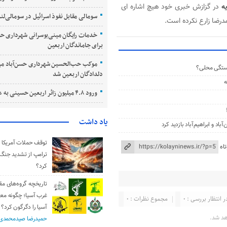
ه
در گزازش خبری خود هیچ اشاره ای
سومالی مقابل نفوذ اسرائیل در سومالی‌لند
درضا زارع نکرده است.
خدمات رایگان مینی‌بوسرانی شهرداری حسن
برای جاماندگان اربعین
موکب حب‌الحسین شهرداری حسن‌آباد می
مبستگی محلی؟
دلدادگان اربعین شد
ه
ورود ۴.۸ میلیون زائر اربعین حسینی به عراق
یاد داشت
د و ابراهیم‌آباد بازدید کرد
توقف حملات آمریکا و 
اه
ترامپ از تشدید جنگ
کرد؟
تاریخچه گروه‌های مق
غرب آسیا؛ چگونه مع
ر انتظار بررسی : 0
مجموع نظرات : 0
آسیا را دگرگون کرد؟
هد شد.
حمیدرضا صیدمحمدی