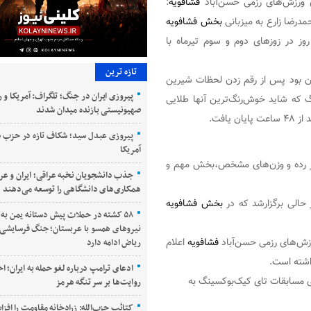
 ورزش‌های رزمی حسن‌آباد
فشافویه
:
مدرضا زارع به میزبانی
بخش فشافویه
وز در زوزهای دوم و سوم تیرماه با
تازه ترین
۳۷۶ ورزشکار از استان تهران بود پس از رقم زدن لحظات شیرین
پیروزی ایران در جنگ؛ تلگراف: آمریکا و ر
گ که شاید خوش‌رنگ‌ترین آنها طلایی
صهیونیستی بازنده میدان شدند
 یافت.
پیروزی عبدل سید؛ شکاف تازه در حزب 
آمریکا
 در رده و وزن‌های مشخص،بخش مهم و
جذب دانشجویان نخبه عراقی؛ ایران و عر
همکاری‌های دانشگاهی را توسعه می‌دهند
حالی برگزارشد که در
بخش فشافویه
۵۸ کشته در حملات پیش دستانه یمن به
نیروهای همسو با عربستان؛ جنگ فرسایشی 
زش‌های رزمی حسن‌آباد
فشافویه
اعلام
ریاض ادامه دارد
اشته است.
ادعای ترامپ درباره لغو حمله به ایران؛ ا
اری مسابقات تای کیک‌بوکسینگ به
روایت‌ها بر سر تنگه هرمز
کتائب حزب‌الله: زرادخانه مقاومت را افز