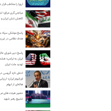
اروپا را مخاطب قرار د
میانجی‌گری عراق؛ ابتک
کاهش تنش ایران و آ
هدف نظامی در تیررس
پاسخ دبیر شورای عال
ایران به ترامپ؛ هشدا
تهدید ملت ایران
ادعای تازه گروسی درب
اورانیوم ایران؛ ارزیا
هاله‌ای از ابهام
حضور هیئت‌ های عرب
تشییع رهبر شهید