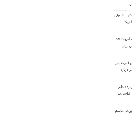
اد
ار عراق برای
مریکا
پاسخ موشکی سپاه به آمریکا؛ ۸۵
 ایران
ی امنیت ملی
ر درباره
اره ذخایر
بی آژانس در
ی در مراسم