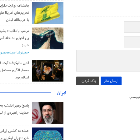
بخشنامه وزارت دارایی
.
تحریم‌های آمریکا علیه
با حزب‌الله لبنان
ترامپ با نقاب «بشر
پی احیای مداخله آمری
هرمز
حمیدرضا صیدمحمدی
قدیر مالیکوف: آیت‌ ال
معمار الگوی مستقل 
اسلام بود
ارسال نظر
پاک کردن !
ایران
نویسم.
پاسخ رهبر انقلاب به 
حمایت راهبردی از لبن
حمله به کشتی ایرانی
خزر؛ تهران اوکراین را