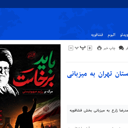
ویدئو
آلبوم
فشافویه
چاپ خبر
تان تهران به میزبانی
مدرضا زارع به میزبانی بخش فشافویه