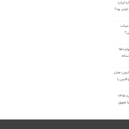
ره ایران؛
ناپذیر بود؟
میناب
تی؟
ایت‌ها؛
ستانه
وارض؛ عمان
 فارس را
تمدید قراردادهای اجاره ۱۴۰۵؛
ا تعویق