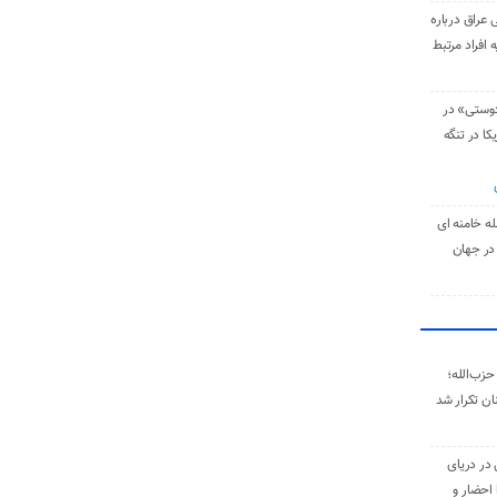
 عراق درباره
 افراد مرتبط
دوستی» در
کا در تنگه
له خامنه‌ ای
در جهان
حزب‌الله؛
ان تکرار شد
 در دریای
 احضار و