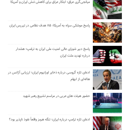
میانجی‌گری عراق؛ ابتکار عراق برای کاهش تنش ایران و آمریکا
پاسخ موشکی سپاه به آمریکا؛ ۸۵ هدف نظامی در تیررس ایران
پاسخ دبیر شورای عالی امنیت ملی ایران به ترامپ؛ هشدار
درباره تهدید ملت ایران
ادعای تازه گروسی درباره ذخایر اورانیوم ایران؛ ارزیابی آژانس در
هاله‌ای از ابهام
حضور هیئت‌ های عربی در مراسم تشییع رهبر شهید
ادعای تازه ترامپ درباره ایران؛ تنگه هرمز واقعاً نفوذ ناپذیر بود؟