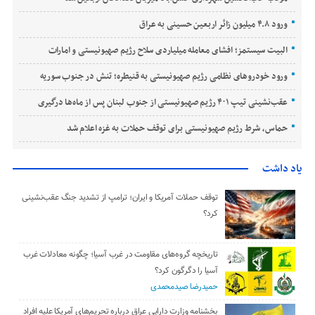
ورود ۴.۸ میلیون زائر اربعین حسینی به عراق
البیت سیستمز؛ افشای معامله میلیاردی سلاح رژیم صهیونیستی و امارات
ورود خودروهای نظامی رژیم صهیونیستی به قنیطره؛ تنش در جنوب سوریه
عقب‌نشینی تیپ ۴۰۱ رژیم صهیونیستی از جنوب لبنان پس از ماه‌ها درگیری
حماس، شرط رژیم صهیونیستی برای توقف حملات به غزه اعلام شد
یاد داشت
توقف حملات آمریکا و ایران؛ ترامپ از تشدید جنگ عقب‌نشینی
کرد؟
تاریخچه گروه‌های مقاومت در غرب آسیا؛ چگونه معادلات غرب
آسیا را دگرگون کرد؟
حمیدرضا صیدمحمدی
بخشنامه وزارت دارایی عراق درباره تحریم‌های آمریکا علیه افراد