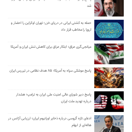
شد
حمله به کشتی ایرانی در دریای خزر؛ تهران اوکراین را احضار و
اروپا را مخاطب قرار داد
میانجی‌گری عراق؛ ابتکار عراق برای کاهش تنش ایران و آمریکا
پاسخ موشکی سپاه به آمریکا؛ ۸۵ هدف نظامی در تیررس ایران
پاسخ دبیر شورای عالی امنیت ملی ایران به ترامپ؛ هشدار
درباره تهدید ملت ایران
ادعای تازه گروسی درباره ذخایر اورانیوم ایران؛ ارزیابی آژانس در
هاله‌ای از ابهام