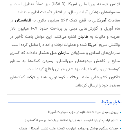
آژانس توسعه بین‌المللی
آمریکا
(USAID) نیز عملاً تعطیل است و
محموله‌های پزشکی آماده ارسال، در انتظار تأییدات اداری مانده‌اند.
مقامات
آمریکا
یی به قطع کمک ۵۶۲ میلیون دلاری به
افغانستان
در
ماه آوریل و گزارش‌هایی مبنی بر پرداخت حدود ۱۰.۹ میلیون دلار
هزینه و مالیات به
طالبان
اشاره می‌کنند. این عوامل باعث تأخیر در
واکنش سریع
آمریکا
شده و عملیات نجات و امداد را مختل کرده است.
سازمان‌های امدادی و مسؤولان
سازمان ملل
هشدار داده‌اند که کسری
منابع و کاهش بودجه‌های بین‌المللی، رسیدن کمک‌ها به مناطق
کوهستانی و ارائه خدمات بهداشتی حیاتی را فلج کرده است.
تاکنون کشورهایی مانند
بریتانیا
، کره‌جنوبی،
هند
و
ترکیه
کمک‌های
محدود خود را ارسال کرده‌اند.
اخبار مرتبط
پیروزی عبدل سید؛ شکاف تازه در حزب دموکرات آمریکا
ادعای ترامپ درباره لغو حمله به ایران؛ اختلاف روایت‌ها بر سر تنگه هرمز
حملات سنگین موشکی و پهپادی ایران به کویت؛ عقب‌ نشینی آمریکا از منطقه