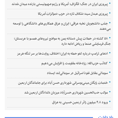
پیروزی ایران در جنگ؛ تلگراف: آمریکا و رژیم صهیونیستی بازنده میدان شدند
پیروزی عبدل سید؛ شکاف تازه در حزب دموکرات آمریکا
جذب دانشجویان نخبه عراقی؛ ایران و عراق همکاری‌های دانشگاهی را توسعه
می‌دهند
۵۸ کشته در حملات پیش دستانه یمن به مواضع نیروهای همسو با عربستان؛
جنگ فرسایشی صنعا و ریاض ادامه دارد
ادعای ترامپ درباره لغو حمله به ایران؛ اختلاف روایت‌ها بر سر تنگه هرمز
کتائب حزب‌الله: زرادخانه مقاومت را افزایش می‌دهیم
سومالی مقابل نفوذ اسرائیل در سومالی‌لند ایستاد
خدمات رایگان مینی‌بوسرانی شهرداری حسن‌ آباد برای جاماندگان اربعین
موکب حب‌الحسین شهرداری حسن‌آباد میزبان دلدادگان اربعین شد
ورود ۴.۸ میلیون زائر اربعین حسینی به عراق
یاد داشت