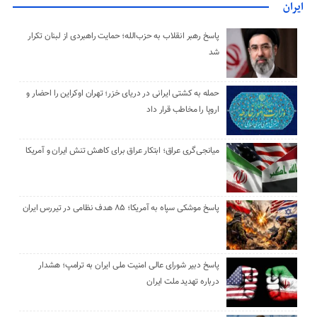
ایران
پاسخ رهبر انقلاب به حزب‌الله؛ حمایت راهبردی از لبنان تکرار
شد
حمله به کشتی ایرانی در دریای خزر؛ تهران اوکراین را احضار و
اروپا را مخاطب قرار داد
میانجی‌گری عراق؛ ابتکار عراق برای کاهش تنش ایران و آمریکا
پاسخ موشکی سپاه به آمریکا؛ ۸۵ هدف نظامی در تیررس ایران
پاسخ دبیر شورای عالی امنیت ملی ایران به ترامپ؛ هشدار
درباره تهدید ملت ایران