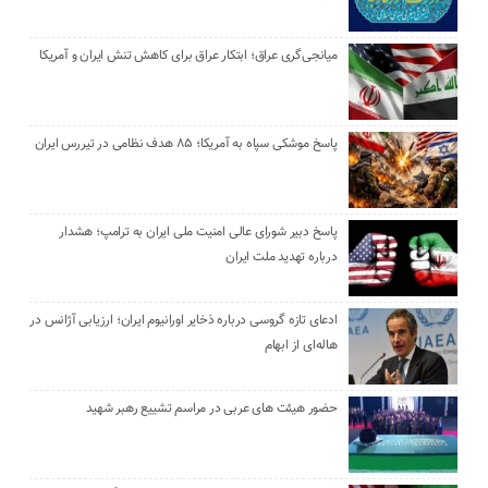
میانجی‌گری عراق؛ ابتکار عراق برای کاهش تنش ایران و آمریکا
پاسخ موشکی سپاه به آمریکا؛ ۸۵ هدف نظامی در تیررس ایران
پاسخ دبیر شورای عالی امنیت ملی ایران به ترامپ؛ هشدار
درباره تهدید ملت ایران
ادعای تازه گروسی درباره ذخایر اورانیوم ایران؛ ارزیابی آژانس در
هاله‌ای از ابهام
حضور هیئت‌ های عربی در مراسم تشییع رهبر شهید