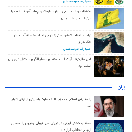
حمیدرضا صیدمحمدی
بخشنامه وزارت دارایی عراق درباره تحریم‌های آمریکا علیه افراد
مرتبط با حزب‌الله لبنان
ترامپ با نقاب «بشردوستی» در پی احیای مداخله آمریکا در
تنگه هرمز
حمیدرضا صیدمحمدی
قدیر مالیکوف: آیت‌ الله خامنه‌ ای معمار الگوی مستقل در جهان
اسلام بود
ایران
پاسخ رهبر انقلاب به حزب‌الله؛ حمایت راهبردی از لبنان تکرار
شد
حمله به کشتی ایرانی در دریای خزر؛ تهران اوکراین را احضار و
اروپا را مخاطب قرار داد