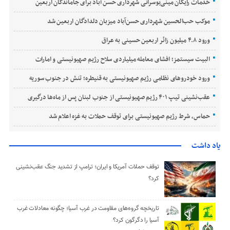
خدمات رایگان مینی‌بوسرانی شهرداری حسن‌ آباد برای جاماندگان اربعین
موکب حب‌الحسین شهرداری حسن‌آباد میزبان دلدادگان اربعین شد
ورود ۴.۸ میلیون زائر اربعین حسینی به عراق
البیت سیستمز؛ افشای معامله میلیاردی سلاح رژیم صهیونیستی و امارات
ورود خودروهای نظامی رژیم صهیونیستی به قنیطره؛ تنش در جنوب سوریه
عقب‌نشینی تیپ ۴۰۱ رژیم صهیونیستی از جنوب لبنان پس از ماه‌ها درگیری
حماس، شرط رژیم صهیونیستی برای توقف حملات به غزه اعلام شد
یاد داشت
توقف حملات آمریکا و ایران؛ ترامپ از تشدید جنگ عقب‌نشینی
کرد؟
تاریخچه گروه‌های مقاومت در غرب آسیا؛ چگونه معادلات غرب
آسیا را دگرگون کرد؟