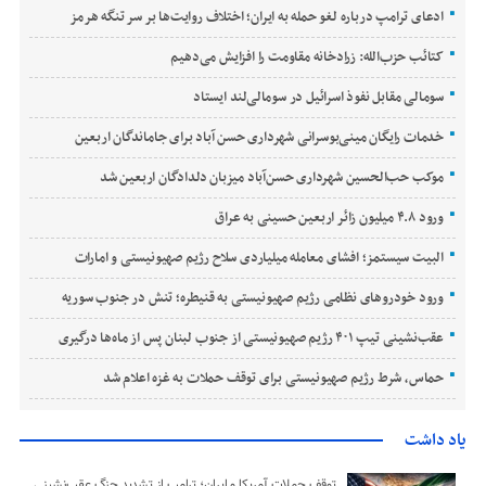
ادعای ترامپ درباره لغو حمله به ایران؛ اختلاف روایت‌ها بر سر تنگه هرمز
کتائب حزب‌الله: زرادخانه مقاومت را افزایش می‌دهیم
سومالی مقابل نفوذ اسرائیل در سومالی‌لند ایستاد
خدمات رایگان مینی‌بوسرانی شهرداری حسن‌ آباد برای جاماندگان اربعین
موکب حب‌الحسین شهرداری حسن‌آباد میزبان دلدادگان اربعین شد
ورود ۴.۸ میلیون زائر اربعین حسینی به عراق
البیت سیستمز؛ افشای معامله میلیاردی سلاح رژیم صهیونیستی و امارات
ورود خودروهای نظامی رژیم صهیونیستی به قنیطره؛ تنش در جنوب سوریه
عقب‌نشینی تیپ ۴۰۱ رژیم صهیونیستی از جنوب لبنان پس از ماه‌ها درگیری
حماس، شرط رژیم صهیونیستی برای توقف حملات به غزه اعلام شد
یاد داشت
توقف حملات آمریکا و ایران؛ ترامپ از تشدید جنگ عقب‌نشینی