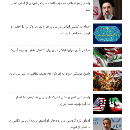
پاسخ رهبر انقلاب به حزب‌الله؛ حمایت راهبردی از لبنان تکرار
شد
حمله به کشتی ایرانی در دریای خزر؛ تهران اوکراین را احضار و
اروپا را مخاطب قرار داد
میانجی‌گری عراق؛ ابتکار عراق برای کاهش تنش ایران و آمریکا
پاسخ موشکی سپاه به آمریکا؛ ۸۵ هدف نظامی در تیررس ایران
پاسخ دبیر شورای عالی امنیت ملی ایران به ترامپ؛ هشدار
درباره تهدید ملت ایران
ادعای تازه گروسی درباره ذخایر اورانیوم ایران؛ ارزیابی آژانس در
هاله‌ای از ابهام