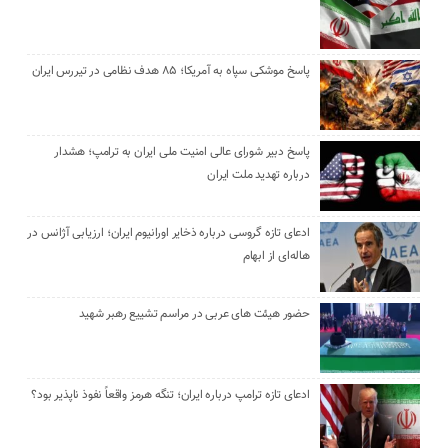
پاسخ موشکی سپاه به آمریکا؛ ۸۵ هدف نظامی در تیررس ایران
پاسخ دبیر شورای عالی امنیت ملی ایران به ترامپ؛ هشدار
درباره تهدید ملت ایران
ادعای تازه گروسی درباره ذخایر اورانیوم ایران؛ ارزیابی آژانس در
هاله‌ای از ابهام
حضور هیئت‌ های عربی در مراسم تشییع رهبر شهید
ادعای تازه ترامپ درباره ایران؛ تنگه هرمز واقعاً نفوذ ناپذیر بود؟