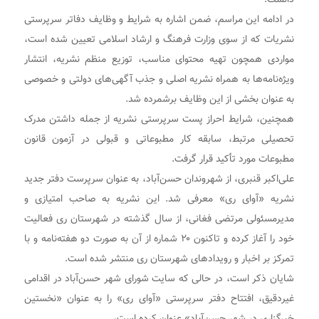
در ادامه این مراسم، ضمن اشاره به شرایط و وظایف دفاتر سرپرستی
نشریات که از سوی وزارت فرهنگ و ارشاد اسلامی تعیین شده است،
مواردی همچون تهیه محتوای مناسب، توزیع منظم نشریه، انتشار
ویژه‌نامه‌ها به همراه نشریه اصلی و جذب آگهی‌های دولتی و خصوصی
به عنوان بخشی از این وظایف برشمرده شد.
همچنین، شرایط احراز پست سرپرستی نشریه از جمله داشتن مدرک
تحصیلی مرتبط، سابقه کار مطبوعاتی و قبولی در آزمون قانون
مطبوعات مورد تأکید قرار گرفت.
علی‌اکبر قنبری، از شهروندان حسن‌آباد، به عنوان سرپرست دفتر جدید
نشریه «آوای ری» معرفی شد. این نشریه به صاحب امتیازی و
مدیرمسئولی مرتضی فغانی، از سال گذشته در شهرستان ری فعالیت
خود را آغاز کرده و تاکنون ۲۰ شماره از آن به صورت دو هفته‌نامه و با
تمرکز بر اخبار و رویدادهای شهرستان ری منتشر شده است.
شایان ذکر است، در حالی که سایت شورای شهر حسن‌آباد در اقدامی
غیردقیق، افتتاح دفتر سرپرستی «آوای ری» را به عنوان «نخستین
خبرگزاری در شهر حسن‌آباد» عنوان کرده است،