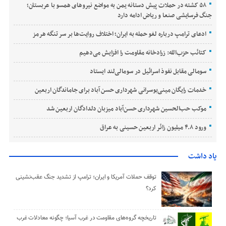
۵۸ کشته در حملات پیش دستانه یمن به مواضع نیروهای همسو با عربستان؛
جنگ فرسایشی صنعا و ریاض ادامه دارد
ادعای ترامپ درباره لغو حمله به ایران؛ اختلاف روایت‌ها بر سر تنگه هرمز
کتائب حزب‌الله: زرادخانه مقاومت را افزایش می‌دهیم
سومالی مقابل نفوذ اسرائیل در سومالی‌لند ایستاد
خدمات رایگان مینی‌بوسرانی شهرداری حسن‌ آباد برای جاماندگان اربعین
موکب حب‌الحسین شهرداری حسن‌آباد میزبان دلدادگان اربعین شد
ورود ۴.۸ میلیون زائر اربعین حسینی به عراق
یاد داشت
توقف حملات آمریکا و ایران؛ ترامپ از تشدید جنگ عقب‌نشینی
کرد؟
تاریخچه گروه‌های مقاومت در غرب آسیا؛ چگونه معادلات غرب