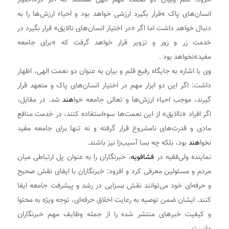
انسان‌های پاک »قرار بگیرد ارزشی خواهد بود و احیاء ارزش‌ها را به
دنبال خواهد داشت اما اگر «در اختیار انسان‌های نالایق» قرار بگیرد در
خدمت زر و زور و تزویر قرار خواهد گرفت که «برای جامعه
مفید»نخواهد بود .
وی با اشاره به جایگاه رفیع قلم و بیان به عنوان دو نعمت الهی، اظهار
داشت: اگر این دو ابزار مهم در اختیار انسان‌های پاک و متعهد قرار
گیرند، موجب احیاء ارزش‌ها و تعالی جامعه خوا
هند
شد. در مقابل،
اگر افراد «نالایق» از این نعمت‌ها سوءاستفاده کنند، در خدمت منافع
مادی و قدرت‌های نامشروع قرار گرفته و نه تنها برای جامعه مفید
نخوا
هند
بود، بلکه چه بسا آسیب‌زا نیز باشند.
نماینده ولی‌فقیه در
فشافویه
، خبرنگاران را به عنوان پل ارتباطی میان
مردم و مسئولین معرفی کرد و افزود: خبرنگاران با ایفای نقش صحیح
و حرفه‌ای خود می‌توانند نقش بسزایی در رشد و پیشرفت جامعه ایفا
کنند. ایشان ضمن توصیه به رعایت اخلاق حرفه‌ای، توجه ویژه به محتوا
و کیفیت خبرهای منتشر شده را از جمله وظایف مهم خبرنگاران
دانست.