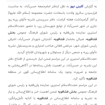
به گزارش
کلینی نیوز
به نقل ازدفتر امام‌جمعه حسن‌آباد، به مناسبت
فرارسیدن سالروز ولادت باسعادت حضرت معصومه (سلام الله علیها)
و آغاز گرامیداشت هفته کرامت، دفتر سرپرستی نشریه «آوای ری» روز
جاری در شهر حسن‌آباد از توابع شهرستان ری، با حضور حجت‌الاسلام‌
استیری نماینده ولی‌فقیه و رئیس شورای فرهنگ عمومی
بخش
فشافویه
، ضیائی بخشدار
فشافویه
، آشتیانی شهردار حسن‌آباد، اشرفی
رئیس شورای شهر، مرتضی فغانی صاحب امتیازی و مدیرمسئول نشریه
«آوای ری» و جمعی دیگر از مسئولان و شهروندان افتتاح گردید.
حجت‌الاسلام‌ استیری در این مراسم ضمن ابراز خرسندی از افتتاح دفتر
این نشریه در حسن‌آباد، بر اهمیت نقش رسانه‌ها در آگاهی‌بخشی به
جامعه و ضرورت وجود یک سامانه اطلاع‌رسانی قوی در منطقه
فشافویه
تأکید کرد.
در این مراسم حجت‌الاسلام‌ استیری نماینده ولی‌فقیه و رئیس شورای
فرهنگ عمومی
بخش فشافویه
ضمن اهمیت خبر و اطلاع‌رسانی و نیاز
به نشریه و سامانه اطلاع‌رسانی در
فشافویه
با کنایه تأمل‌برانگیز،
افزود: قلم وبیان دو نعمت مهم الهی هستند که اگر در«اختیار