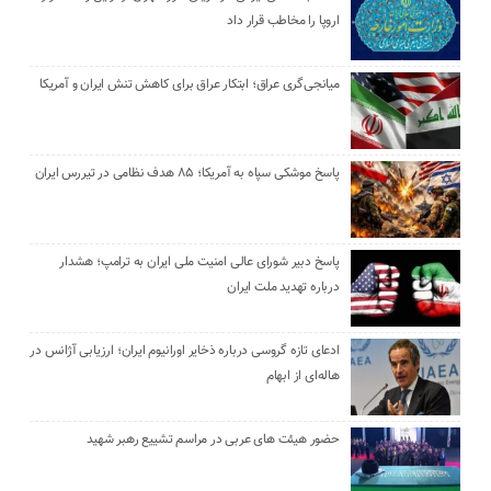
اروپا را مخاطب قرار داد
میانجی‌گری عراق؛ ابتکار عراق برای کاهش تنش ایران و آمریکا
پاسخ موشکی سپاه به آمریکا؛ ۸۵ هدف نظامی در تیررس ایران
پاسخ دبیر شورای عالی امنیت ملی ایران به ترامپ؛ هشدار
درباره تهدید ملت ایران
ادعای تازه گروسی درباره ذخایر اورانیوم ایران؛ ارزیابی آژانس در
هاله‌ای از ابهام
حضور هیئت‌ های عربی در مراسم تشییع رهبر شهید