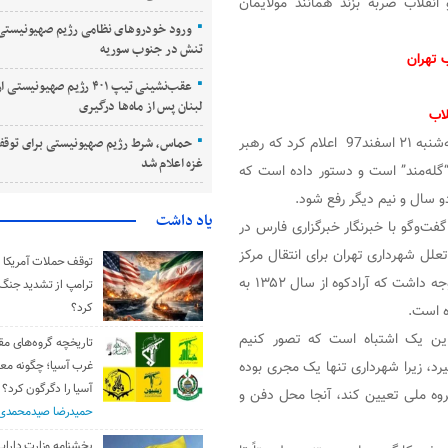
قلاب ضربه بزند همانند مولایمان
ورود خودروهای نظامی رژیم صهیونیستی 
تنش در جنوب سوریه
 تهران
عقب‌نشینی تیپ ۴۰۱ رژیم صهیونی
لبنان پس از ماه‌ها درگیری
لاب
، روز سه‌شنبه ۲۱ اسفند97 اعلام کرد که رهبر
حماس، شرط رژیم صهیونیستی برای توقف
غزه اعلام شد
“گله‌مند” است و دستور داده است که
و سال و نیم دیگر رفع شود.
یاد داشت
ت‌وگو با خبرنگار خبرگزاری فارس در
لل شهرداری تهران برای انتقال مرکز
توقف حملات آمریکا و 
بازیافت زباله از آرادکوه به مکان دیگر می‌گوید: باید به این نکته توجه داشت که آرادکوه از سال ۱۳۵۲ به
ترامپ از تشدید جنگ
کرد؟
ه است.
این یک اشتباه است که تصور کنیم
تاریخچه گروه‌های مق
د، زیرا شهرداری تنها یک مجری بوده
غرب آسیا؛ چگونه مع
آسیا را دگرگون کرد؟
روه ملی تعیین کند، آنجا محل دفن و
حمیدرضا صیدمحمدی
بخشنامه وزارت دارایی