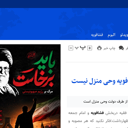
ویدئو
آلبوم
فشافویه
چاپ خبر
شافویه وحی منزل نیست
ن از طرف دولت وحی منزل است
ی فقیه دربخش
فشافویه
و امام جمعه
ماز جمعه این هفته ۲۹ آذرماه اظهارداشت:فکر نکنید که هر مصوبه و