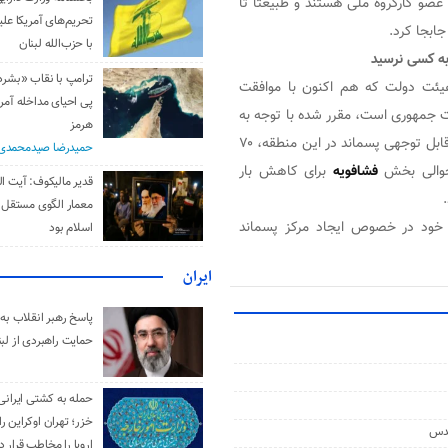
، افزود: ۲۱ دستگاه و سازمان عضو کارگروه ملی هستند و طبیعتاً تا
تحریم‌های آمریکا علیه
جابجا کرد.
با حزب‌الله لبنان
ه کسی نرسید
ترامپ با نقاب «بشر
یئت دولت که هم اکنون با موافقت
پی احیای مداخله آمری
 جمهوری است، مقرر شده با توجه به
هرمز
فعالیت هزاران واحد صنعتی مجاز در اطراف پایتخت و تولید حجم قابل توجهی پسماند در این منطقه، ۷۰
حمیدرضا صیدمحمدی
حوالی بخش
فشافویه
برای کاهش بار
قدیر مالیکوف: آیت‌ ال
معمار الگوی مستقل 
 خود در خصوص ایجاد مرکز پسماند
اسلام بود
ایران
پاسخ رهبر انقلاب به 
حمایت راهبردی از لبن
حمله به کشتی ایرانی
خزر؛ تهران اوکراین را
قدس
اروپا را مخاطب قرار د