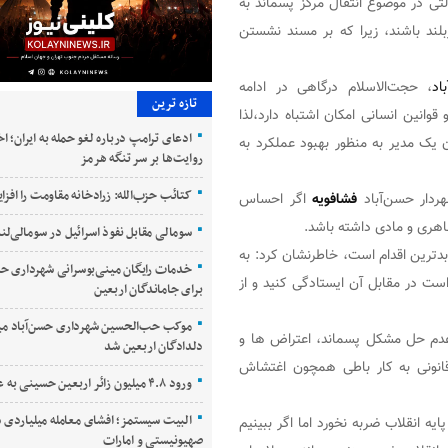
ی در موضوع انتقال مرکز پسماند به
بلند باشند، زیرا که بر مسند نشستن
اد
، حجت‌الاسلام درگاهی در ادامه
تازه ترین
قوانین انسانی امکان اشتباه دارد،لذا
ادعای ترامپ درباره لغو حمله به ایران؛ ا
ن یک مدیر به منظور بهبود عملکرد به
روایت‌ها بر سر تنگه هرمز
کتائب حزب‌الله: زرادخانه مقاومت را افز
ردار حسن‌آباد
فشافویه
اگر احساس
اهری و مادی داشته باشد.
سومالی مقابل نفوذ اسرائیل در سومالی‌لند
بدترین اقدام است، خاطرنشان کرد: به
خدمات رایگان مینی‌بوسرانی شهرداری حسن
 در مقابل آن ایستادگی کنید و از
برای جاماندگان اربعین
موکب حب‌الحسین شهرداری حسن‌آباد می
دم حل مشکل پسماند، اعتراض ها و
دلدادگان اربعین شد
قانونی به کار باطی همچون اغتشاش
ورود ۴.۸ میلیون زائر اربعین حسینی به عراق
البیت سیستمز؛ افشای معامله میلیاردی س
یه انقلاب ضربه نخورد اما اگر ببینیم
صهیونیستی و امارات