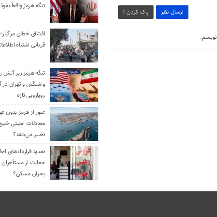
تنگه هرمز واقعاً نفوذ 
ارسال نظر
پاک کردن !
افشای خطای مرگبار؛ 
نویسم.
قربانی اشتباه اطلاعا
تنگه هرمز زیر آتش رو
واشنگتن و تهران در آ
رویارویی تازه
عبور از هرمز بدون ع
معادلات امنیتی خلیج
تغییر می‌دهد؟
حمایت از مستأجران ی
بحران مسکن؟