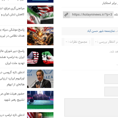
ابر استکبار
میانجی‌گری عراق؛ ابتک
کاهش تنش ایران و آ
اه
،
نمازجمعه شهر حسن آباد
هدف نظامی در تیررس
ر انتظار بررسی : 0
مجموع نظرات : 0
پاسخ دبیر شورای عال
هد شد.
ایران به ترامپ؛ هشدا
تهدید ملت ایران
.
ادعای تازه گروسی درب
اورانیوم ایران؛ ارزیا
هاله‌ای از ابهام
حضور هیئت‌ های عرب
تشییع رهبر شهید
ادعای تازه ترامپ دربا