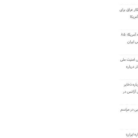
ار عراق برای
مریکا
پاسخ موشکی سپاه به آمریکا؛ ۸۵
 ایران
ی امنیت ملی
ر درباره
اره ذخایر
بی آژانس در
ی در مراسم
ره ایران؛