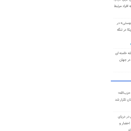
 افراد مرتبط
دوستی» در
کا در تنگه
له خامنه‌ ای
در جهان
حزب‌الله؛
ان تکرار شد
 در دریای
 احضار و
اد