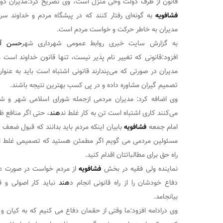
قانون از طرف دولت وحی منزل است، وی تصریح کرد:مدیران دولت
فشافویه
به گونه‌ای رفتار کنند که در پیشگاه مردم و خداوند سر
مدیران به خاطر حرکت و خواست مردم است.
به گزارش سایت خبری روابط عمومی شهرداری شهر
حسن آب
افزود:قانونی که تغییر نام پذیر نیست، تنها قانون خداوند است و 
مدیران در صورتی که می‌پندارند قانونی اشتباه است باید به عنوا
تصمیم گیران مشاوره داده و در پی کسب بهترین نتیجه باشند.
وی اضافه کرد: مدیران مردمی ازجمله شورای اسلامی شهر و شه
می‌کنند کاری اشتباه است تن به کار غلط ند
هند
، حتی اگر منافع ظ
امام جمعه
فشافویه
بابیان اینکه مردم باید بدانند که قبول ضعف 
مسئولین مردمی می گویم اگر مطمئن هستید که تصمیمی غلط است
راه حق برای مطالباتتان اقدام کنید.
نماینده ولی فقیه در بخش
فشافویه
از مردم خواست در صورت ع
دفاع خودشان را از راه قانونی انجام د
هند
نباید کار اصولی و 
بیانجامد.
وی درادامه افزود:ما وقتی از حقمان دفاع می کنیم که به کیان و پا