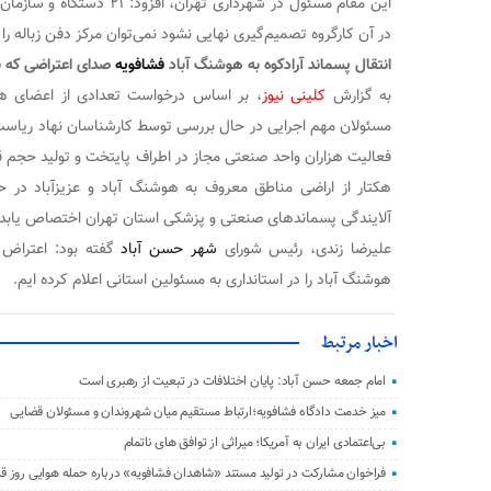
این مقام مسئول در شهرداری تهران
در آن کارگروه تصمیم‌گیری نهایی نشود نمی‌توان مرکز دفن زباله را 
انتقال پسماند آرادکوه به هوشنگ آباد
فشافویه
صدای اعتراضی که ب
به گزارش
کلینی نیوز
، بر اساس درخواست تعدادی از اعضای ه
مسئولان مهم اجرایی در حال بررسی توسط کارشناسان نهاد ریاست
هکتار از اراضی مناطق معروف به هوشنگ آباد و عزیزآباد در 
آلایندگی پسماندهای صنعتی و پزشکی استان تهران اختصاص یابد.
علیرضا زندی، رئیس شورای
شهر حسن آباد
گفته بود: اعتراض
هوشنگ آباد را در استانداری به مسئولین استانی اعلام کرده ایم.
اخبار مرتبط
امام جمعه حسن‌ آباد: پایان اختلافات در تبعیت از رهبری است
میز خدمت دادگاه فشافویه؛ارتباط مستقیم میان شهروندان و مسئولان قضایی
بی‌اعتمادی ایران به آمریکا؛ میراثی از توافق‌ های ناتمام
فراخوان مشارکت در تولید مستند «شاهدان فشافویه» درباره حمله هوایی روز 