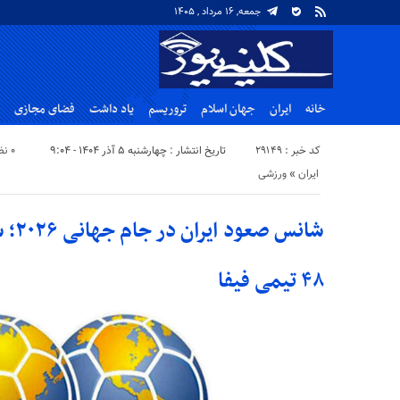
جمعه, ۱۶ مرداد , ۱۴۰۵
خانه
ایران
جهان اسلام
تروریسم
یاد داشت
فضای مجازی
کد خبر : 29149
تاریخ انتشار : چهارشنبه ۵ آذر ۱۴۰۴ - ۹:۰۴
۰ نظر
ایران
«
ورزشی
شانس 
۴۸ تیمی فیفا