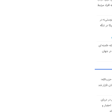
 افراد مرتبط
دوستی» در
کا در تنگه
له خامنه‌ ای
در جهان
حزب‌الله؛
ان تکرار شد
 در دریای
 احضار و
اد