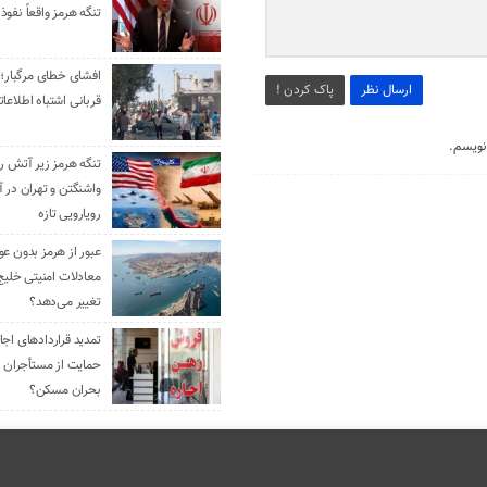
تنگه هرمز واقعاً نفوذ 
افشای خطای مرگبار؛ 
ارسال نظر
پاک کردن !
قربانی اشتباه اطلاعا
نویسم.
تنگه هرمز زیر آتش رو
واشنگتن و تهران در آ
رویارویی تازه
عبور از هرمز بدون ع
معادلات امنیتی خلیج
تغییر می‌دهد؟
حمایت از مستأجران ی
بحران مسکن؟