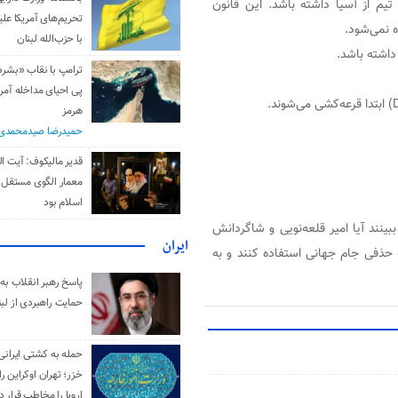
یم از آسیا داشته باشد. این قانون
تحریم‌های آمریکا علیه
ه نمی‌شود.
با حزب‌الله لبنان
داشته باشد.
ترامپ با نقاب «بشر
پی احیای مداخله آمری
هرمز
حمیدرضا صیدمحمدی
قدیر مالیکوف: آیت‌ ال
معمار الگوی مستقل 
اسلام بود
ببینند آیا امیر قلعه‌نویی و شاگردانش
ایران
 حذفی جام جهانی استفاده کنند و به
پاسخ رهبر انقلاب به 
حمایت راهبردی از لبن
حمله به کشتی ایرانی
خزر؛ تهران اوکراین را
اروپا را مخاطب قرار د