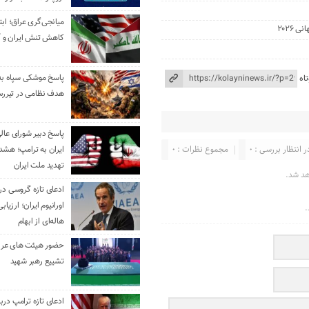
میانجی‌گری عراق؛ ابتک
۲۰۲۶
کاهش تنش ایران و آ
اه
هدف نظامی در تیررس
پاسخ دبیر شورای عال
ر انتظار بررسی : 0
مجموع نظرات : 0
ایران به ترامپ؛ هشدا
تهدید ملت ایران
هد شد.
ادعای تازه گروسی درب
اورانیوم ایران؛ ارزیا
.
هاله‌ای از ابهام
حضور هیئت‌ های عرب
تشییع رهبر شهید
ادعای تازه ترامپ دربا