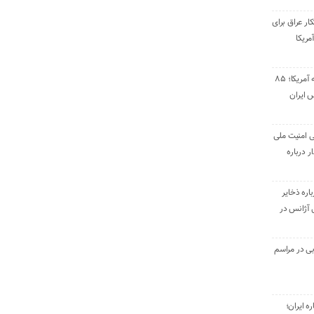
ار عراق برای
مریکا
پاسخ موشکی سپاه به آمریکا؛ ۸۵
 ایران
ی امنیت ملی
ر درباره
اره ذخایر
بی آژانس در
ی در مراسم
ره ایران؛