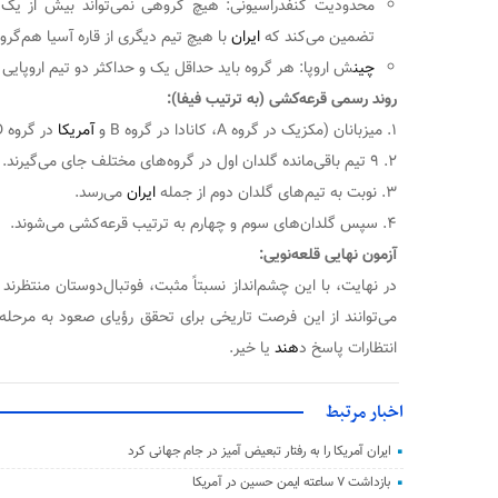
محدودیت کنفدراسیونی: هیچ گروهی نمی‌تواند بیش از یک ت
تضمین می‌کند که
ایران
با هیچ تیم دیگری از قاره آسیا هم‌گرو
چین
ش اروپا: هر گروه باید حداقل یک و حداکثر دو تیم اروپایی 
روند رسمی قرعه‌کشی (به ترتیب فیفا):
۱. میزبانان (مکزیک در گروه A، کانادا در گروه B و
آمریکا
در گروه D) ابتدا قرعه‌کشی می‌شوند.
۲. ۹ تیم باقی‌مانده گلدان اول در گروه‌های مختلف جای می‌گیرند.
۳. نوبت به تیم‌های گلدان دوم از جمله
ایران
می‌رسد.
۴. سپس گلدان‌های سوم و چهارم به ترتیب قرعه‌کشی می‌شوند.
آزمون نهایی قلعه‌نویی:
در نهایت، با این چشم‌انداز نسبتاً مثبت، فوتبال‌دوستان منتظرند 
می‌توانند از این فرصت تاریخی برای تحقق رؤیای صعود به مرحله
انتظارات پاسخ د
هند
یا خیر.
اخبار مرتبط
ایران آمریکا را به رفتار تبعیض‌ آمیز در جام‌ جهانی کرد
بازداشت ۷ ساعته ایمن حسین در آمریکا