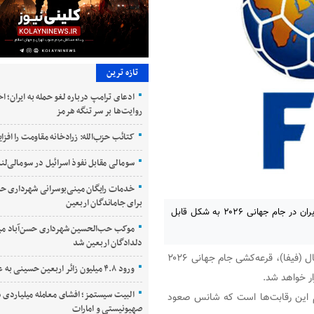
تازه ترین
ادعای ترامپ درباره لغو حمله به ایران؛ ا
روایت‌ها بر سر تنگه هرمز
کتائب حزب‌الله: زرادخانه مقاومت را افز
سومالی مقابل نفوذ اسرائیل در سومالی‌لند
خدمات رایگان مینی‌بوسرانی شهرداری حسن
برای جاماندگان اربعین
با اعلام سیدبندی نهایی فیفا برای جام جهانی ۲۰۲۶، شانس صعود ایران در جام جهانی ۲۰۲۶ به شکل قابل
موکب حب‌الحسین شهرداری حسن‌آباد می
دلدادگان اربعین شد
، طبق اعلام رسمی فدراسیون بین‌المللی فوتبال (فیفا)، قرعه‌کشی جام جهانی ۲۰۲۶
ورود ۴.۸ میلیون زائر اربعین حسینی به عراق
البیت سیستمز؛ افشای معامله میلیاردی س
وم این رقابت‌ها است که شانس صعود
صهیونیستی و امارات