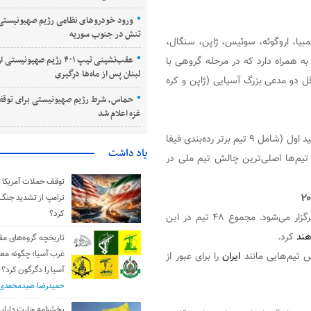
ورود خودروهای نظامی رژیم صهیونیستی 
تنش در جنوب سوریه
بیا، اروگوئه، سوئیس، ژاپن، سنگال،
عقب‌نشینی تیپ ۴۰۱ رژیم صهیونی
 به همراه دارد که در مرحله گروهی با
لبنان پس از ماه‌ها درگیری
ل دو مدعی بزرگ آسیایی (ژاپن و کره
حماس، شرط رژیم صهیونیستی برای توقف
غزه اعلام شد
در مرحله گروهی باید با یکی از تیم‌های حاضر در سید اول (شامل ۹ تیم برتر رده‌بندی فیفا
یاد داشت
 تیم‌ها اصلی‌ترین چالش تیم ملی در
توقف حملات آمریکا و 
ترامپ از تشدید جنگ
کرد؟
جام جهانی ۲۰۲۶ با ساختار جدیدی شامل ۱۲ گروه چهار تیمی برگزار می‌شود. مجموع ۴۸ تیم در این
ند
کرد.
تاریخچه گروه‌های مق
غرب آسیا؛ چگونه مع
ایران
را برای عبور از
آسیا را دگرگون کرد؟
حمیدرضا صیدمحمدی
بخشنامه وزارت دارایی