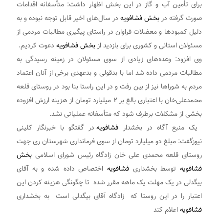
برای تأمین آب و گاز در این بخش اظهار داشت: متأسفانه اقدامات
صورت گرفته در
بخش فشافویه
در سال‌های اخیر قابل توجه نبوده و به
دلیل کمبودها و معضلات فراوان در راستای پیگیری مطالبات مردمی از
مسئولان استانی و کشوری برای بازدید از
بخش فشافویه
دعوت کردیم.
وی افزود: وعده‌های زیادی از سوی مسئولان در زمینه رسیدگی به
مطالبات مردمی داده شد اما با بدقولی و بدعهدی برخی از آنان اعتماد
مردم به شوراها نیز از بین رفت و در این راستا بنا بود در روستای قلعه
محمدعلی‌خان با اعتباری بالغ بر ۲ میلیارد تومان از هزینه ارزش افزوده
بخشی از مشکلات برطرف شود که متأسفانه عملیاتی نشد.
یک منبع آگاه در بخشدار
فشافویه
در گفتگو با خبرنگار کلینی
نیوزگفت: مبلغ دو میلیارد تومان از سوی فرمانداری شهرستان ری جهت
روستای قلعه محمدی علی خان زادگاه رئیس شورای اسلامی
بخش
فشافویه
توسط بخشداری
فشافویه
اختصاص داده شده و به آقای
بیگدلی در یک مهلت یک ماهه مقرر شده تا چگونگی هزینه کردن این
اعتبار را در این روستا که زادگاه آقای بیگدلی است به بخشداری
فشافویه
اعلام کند