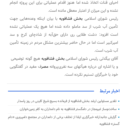
احیای قنات اتخاذ شده اما هنوز اقدام عملیاتی برای این پروژه انجام
نشده و این میزان از اعتبار معطل مانده است.
رئیس شورای اسلامی
بخش فشافویه
با بیان اینکه وعده‌هایی جهت
تأمین آب شرب از سد ماملو داده شده اما هیچ‌ یک عملیاتی نشده
است افزود: دشت طلایی ری دارای حق‌آبه از شادچای کرج و سد
امیرکبیر است اما در حال حاضر بیشترین مشکل مردم در زمینه تأمین
آب شرب است.
آقای بیگدلی رئیس شورای اسلامی
بخش فشافویه
هیچ گونه توضیحی
و یا اشاره ای درباره هیأتهای سه نفری‌پروانه
مصر
ف مفید در گفتگویی
خود با خبرگزای تسنیم نکرده است.
اخبار مرتبط
تقدیر مسئولین ارشد بخش فشافویه از فرمانده بسیج شیخ کلینی در روز پاسدار
ساخت‌وساز غیرمجاز در دامگستر فشافویه به نام دامداران به کام زمین‌خواران
گزارش جانبدارانه خبرگزاری ایلنا از تخلف برخی از دامداران در مجتمع دامپروری «دام
گستر» فشافویه