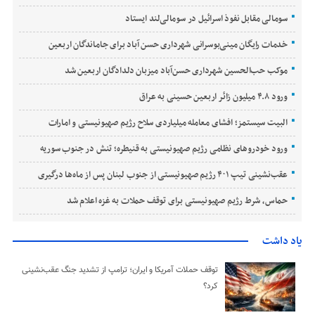
سومالی مقابل نفوذ اسرائیل در سومالی‌لند ایستاد
خدمات رایگان مینی‌بوسرانی شهرداری حسن‌ آباد برای جاماندگان اربعین
موکب حب‌الحسین شهرداری حسن‌آباد میزبان دلدادگان اربعین شد
ورود ۴.۸ میلیون زائر اربعین حسینی به عراق
البیت سیستمز؛ افشای معامله میلیاردی سلاح رژیم صهیونیستی و امارات
ورود خودروهای نظامی رژیم صهیونیستی به قنیطره؛ تنش در جنوب سوریه
عقب‌نشینی تیپ ۴۰۱ رژیم صهیونیستی از جنوب لبنان پس از ماه‌ها درگیری
حماس، شرط رژیم صهیونیستی برای توقف حملات به غزه اعلام شد
یاد داشت
توقف حملات آمریکا و ایران؛ ترامپ از تشدید جنگ عقب‌نشینی
کرد؟