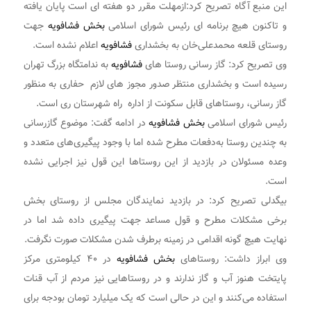
این منبع آگاه تصریح کرد:ازمهلت مقرر دو هفته ای است پایان یافته
و تاکنون هیچ برنامه ای رئیس شورای اسلامی
بخش فشافویه
جهت
روستای قلعه محمدعلی‌خان به بخشداری
فشافویه
اعلام نشده است.
وی تصریح کرد: گاز رسانی روستا های
فشافویه
به ندامتگاه بزرگ تهران
رسیده است و بخشداری منتظر صدور مجوز های لازم حفاری به منظور
گاز رسانی، روستاهای قابل سکونت از اداره راه شهرستان ری است.
رئیس شورای اسلامی
بخش فشافویه
در ادامه گفت: موضوع گازرسانی
به چندین روستا به‌دفعات مطرح‌ شده اما با وجود پیگیری‌های متعدد و
وعده مسئولان در بازدید از این روستاها این قول نیز اجرایی نشده
است.
بیگدلی تصریح کرد: در بازدید نمایندگان مجلس از روستای بخش
برخی مشکلات مطرح و قول مساعد جهت پیگیری داده شد اما در
نهایت هیچ‌ گونه اقدامی در زمینه برطرف شدن مشکلات صورت نگرفت.
وی ابراز داشت: روستاهای
بخش فشافویه
در ۴۰ کیلومتری مرکز
پایتخت هنوز آب و گاز ندارند و در روستاهایی نیز مردم از آب قنات
استفاده می‌کنند و این در حالی است که یک میلیارد تومان بودجه برای