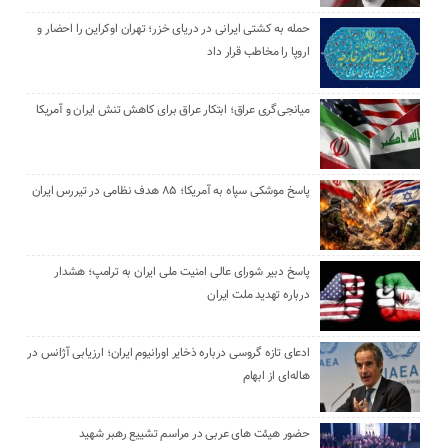
حمله به کشتی ایرانی در دریای خزر؛ تهران اوکراین را احضار و
اروپا را مخاطب قرار داد
میانجی‌گری عراق؛ ابتکار عراق برای کاهش تنش ایران و آمریکا
پاسخ موشکی سپاه به آمریکا؛ ۸۵ هدف نظامی در تیررس ایران
پاسخ دبیر شورای عالی امنیت ملی ایران به ترامپ؛ هشدار
درباره تهدید ملت ایران
ادعای تازه گروسی درباره ذخایر اورانیوم ایران؛ ارزیابی آژانس در
هاله‌ای از ابهام
حضور هیئت‌ های عربی در مراسم تشییع رهبر شهید