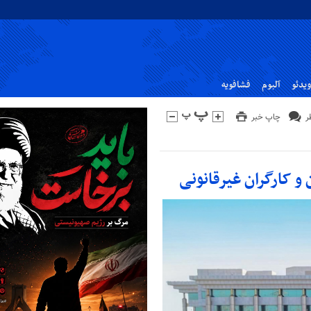
ویدئو
آلبوم
فشافویه
چاپ خبر
و کارگران غیرقانونی