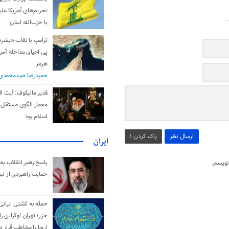
تحریم‌های آمریکا علیه
.
با حزب‌الله لبنان
ترامپ با نقاب «بشر
پی احیای مداخله آمری
هرمز
حمیدرضا صیدمحمدی
قدیر مالیکوف: آیت‌ ال
معمار الگوی مستقل 
اسلام بود
ارسال نظر
پاک کردن !
ایران
پاسخ رهبر انقلاب به 
نویسم.
حمایت راهبردی از لبن
حمله به کشتی ایرانی
خزر؛ تهران اوکراین را
اروپا را مخاطب قرار د