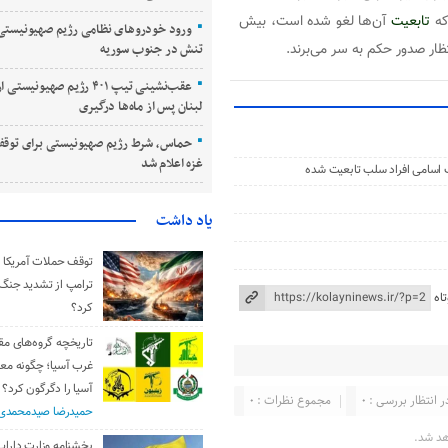
که
تابعیت
آن‌ها لغو شده است، بیش
ورود خودروهای نظامی رژیم صهیونیستی 
تظار صدور حکم به سر می‌برند.
تنش در جنوب سوریه
عقب‌نشینی تیپ ۴۰۱ رژیم صهیونی
لبنان پس از ماه‌ها درگیری
حماس، شرط رژیم صهیونیستی برای توقف
غزه اعلام شد
 اسامی افراد سلب تابعیت شده
یاد داشت
توقف حملات آمریکا و 
ترامپ از تشدید جنگ
اه
کرد؟
تاریخچه گروه‌های مق
غرب آسیا؛ چگونه مع
آسیا را دگرگون کرد؟
ر انتظار بررسی : 0
مجموع نظرات : 0
حمیدرضا صیدمحمدی
هد شد.
بخشنامه وزارت دارایی