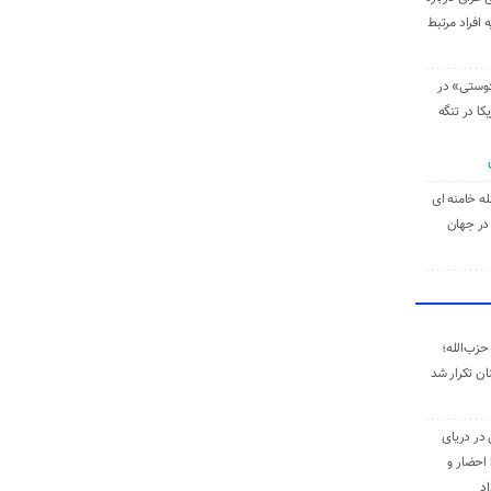
 افراد مرتبط
دوستی» در
کا در تنگه
له خامنه‌ ای
در جهان
حزب‌الله؛
ان تکرار شد
 در دریای
 احضار و
اد