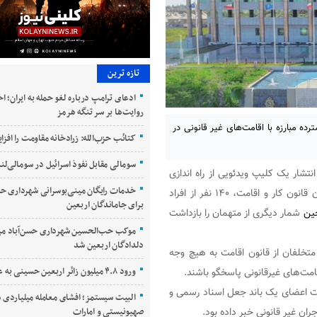
تازه ترین
ادعای ترامپ درباره لغو حمله به ایران؛ ا
روایت‌ها بر سر تنگه هرمز
 اندازی پویش گسترده مبارزه با اقامت‌های غیر قانونی در
کتائب حزب‌الله: زرادخانه مقاومت را افز
سومالی مقابل نفوذ اسرائیل در سومالی‌لند
انتشار یک کلیپ ویدئویی از راه اندازی
خدمات رایگان مینی‌بوسرانی شهرداری حسن
پویش امنیتی گسترده در این کشور اعلام کرد: ۶۰ نفر از متخلفان قانون کار و اقامت، ۱۴۰ نفر از افراد
برای جاماندگان اربعین
ین
شمار دیگری از متهمان را بازداشت
موکب حب‌الحسین شهرداری حسن‌آباد می
دلدادگان اربعین شد
 متخلفان از قانون اقامت به هیچ وجه
ورود ۴.۸ میلیون زائر اربعین حسینی به عراق
امت‌های غیرقانونی پاسخگو باشند.
شت اعضای یک باند جعل اسناد رسمی و
البیت سیستمز؛ افشای معامله میلیاردی س
صهیونیستی و امارات
ران غیر قانونی خبر داده بود.