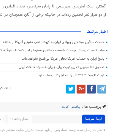
گفتنی است آمارهای غیررسمی تا پایان سپتامبر، تعداد افرادی را 
از دو هزار نفر تخمین زده‌اند در حالیکه برخی از آنان همچنان در ان
اخبار مرتبط
حملات سنگین موشکی و پهپادی ایران به کویت؛ عقب‌ نشینی آمریکا از منطقه
سلب تابعیت روحانی برجسته شیعه و مخالفان به فرمان امیر کویت+اینفوگرافیک
پاسخ ایران به حملات آمریکا؛تجاوز آمریکا بی‌پاسخ نخواهد ماند
صندوق ۱۰۰ میلیون دلاری کویت برای جبران خسارت حملات ایران
کویت تابعیت ۲۱۹۳ نفر را به دلیل تقلب سلب کرد
لینک کوت
برچسب ها :
پناهجو
،
کویت
انتشار یافته : ۰
د
ارسال نظر شما
نظرات ارسال شده توسط شما، پس از تایید توسط مدیران سایت منتشر خوا