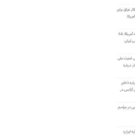
ار عراق برای
مریکا
پاسخ موشکی سپاه به آمریکا؛ ۸۵
 ایران
ی امنیت ملی
ر درباره
اره ذخایر
بی آژانس در
ی در مراسم
ره ایران؛