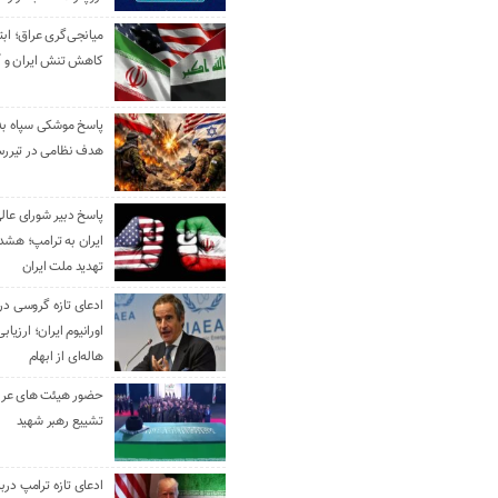
میانجی‌گری عراق؛ ابتک
کاهش تنش ایران و آ
هدف نظامی در تیررس
پاسخ دبیر شورای عال
ایران به ترامپ؛ هشدا
تهدید ملت ایران
ادعای تازه گروسی درب
اورانیوم ایران؛ ارزیا
هاله‌ای از ابهام
حضور هیئت‌ های عرب
تشییع رهبر شهید
ادعای تازه ترامپ دربا