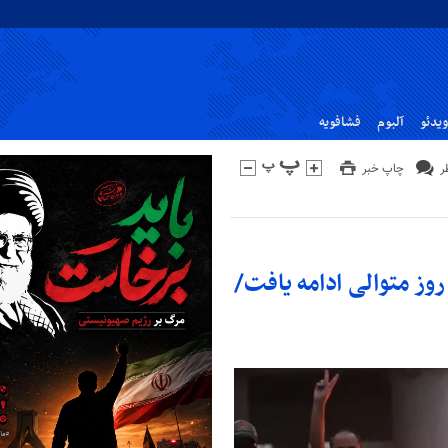
ویدئو
آلبوم
فشافویه
چاپ خبر
وز متوالی ادامه یافت/