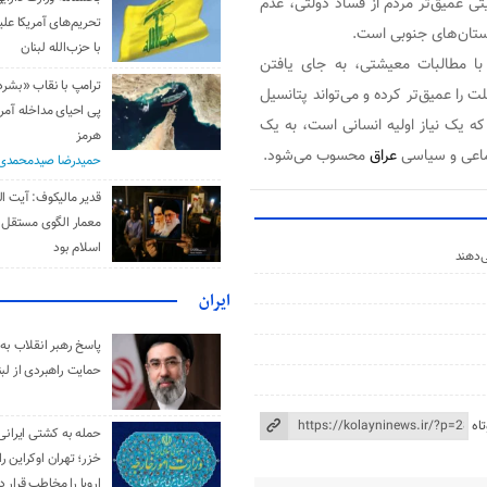
یتی عمیق‌تر مردم از فساد دولتی، عدم
تحریم‌های آمریکا علیه
ستان‌های جنوبی است.
با حزب‌الله لبنان
ه با مطالبات معیشتی، به جای یافتن
ترامپ با نقاب «بشر
ت را عمیق‌تر کرده و می‌تواند پتانسیل
پی احیای مداخله آمری
ه یک نیاز اولیه انسانی است، به یک
هرمز
ماعی و سیاسی
عراق
محسوب می‌شود.
حمیدرضا صیدمحمدی
قدیر مالیکوف: آیت‌ ال
معمار الگوی مستقل 
اسلام بود
‌دهند
ایران
پاسخ رهبر انقلاب به 
حمایت راهبردی از لبن
اه
حمله به کشتی ایرانی
خزر؛ تهران اوکراین را
اروپا را مخاطب قرار د