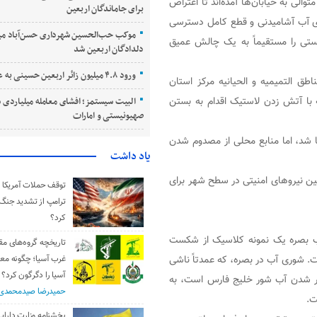
والی به خیابان‌ها آمده‌اند تا اعتراض
برای جاماندگان اربعین
ری آب آشامیدنی و قطع کامل دسترسی
موکب حب‌الحسین شهرداری حسن‌آباد می
تی را مستقیماً به یک چالش عمیق
دلدادگان اربعین شد
ورود ۴.۸ میلیون زائر اربعین حسینی به عراق
ق التمیمیه و الحیانیه مرکز استان
 با آتش زدن لاستیک اقدام به بستن
البیت سیستمز؛ افشای معامله میلیاردی س
صهیونیستی و امارات
 شد، اما منابع محلی از مصدوم شدن
یاد داشت
ین نیروهای امنیتی در سطح شهر برای
توقف حملات آمریکا و 
ترامپ از تشدید جنگ
کرد؟
آب بصره یک نمونه کلاسیک از شکست
تاریخچه گروه‌های مق
. شوری آب در بصره، که عمدتاً ناشی
غرب آسیا؛ چگونه مع
آسیا را دگرگون کرد؟
زیر شدن آب شور خلیج فارس است، به
حمیدرضا صیدمحمدی
ت.
بخشنامه وزارت دارایی