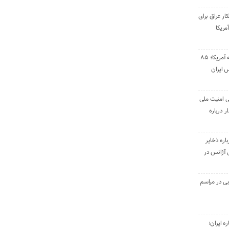
ار عراق برای
مریکا
پاسخ موشکی سپاه به آمریکا؛ ۸۵
 ایران
ی امنیت ملی
ر درباره
اره ذخایر
بی آژانس در
ی در مراسم
ره ایران؛