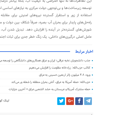
این تظاهرات‌ها نه تنها اعتراضی به کیفیت آب، بلکه بیانگر نارضا
توسعه زیرساخت‌ها و بی‌توجهی دولت مرکزی به نیازهای اساسی ا
استفاده از زور و استقرار گسترده نیروهای امنیتی برای مقابل
راه‌حل‌های پایدار برای بحران آب بصره، صرفاً شکاف بین دولت و مل
شورش‌های گسترده‌تر در آینده را افزایش دهد. تبدیل شدن آب، ک
عامل اصلی درگیری‌های داخلی، یک زنگ خطر جدی برای ثبات اجت
اخبار مرتبط
جذب دانشجویان نخبه عراقی؛ ایران و عراق همکاری‌های دانشگاهی را توسعه می
کتائب حزب‌الله: زرادخانه مقاومت را افزایش می‌دهیم
ورود ۴.۸ میلیون زائر اربعین حسینی به عراق
حزب‌الله: حمله آمریکا به عراق، آتش بحران منطقه را شعله‌ ور می‌کند
حمله مشترک آمریکا و عربستان به حشد الشعبی عراق + آخرین جزئیات
لینک کوت