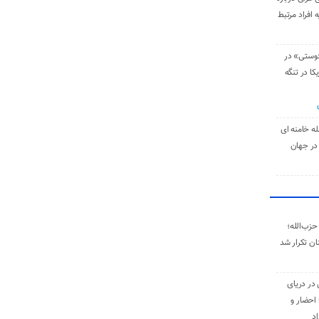
 افراد مرتبط
دوستی» در
کا در تنگه
له خامنه‌ ای
در جهان
حزب‌الله؛
ان تکرار شد
 در دریای
 احضار و
اد