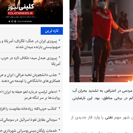
تازه ترین
پیروزی ایران در جنگ؛ تلگراف: آمریکا و ر
صهیونیستی بازنده میدان شدند
پیروزی عبدل سید؛ شکاف تازه در حزب 
آمریکا
جذب دانشجویان نخبه عراقی؛ ایران و عر
همکاری‌های دانشگاهی را توسعه می‌دهند
مردمی در اعتراض به تشدید بحران آب
ادعای ترامپ درباره لغو حمله به ایران؛ ا
روایت‌ها بر سر تنگه هرمز
در برخی مناطق، بود. این نارضایتی
کتائب حزب‌الله: زرادخانه مقاومت را افز
ن شهر مهم
نفتی
را وارد فاز جدیدی از
سومالی مقابل نفوذ اسرائیل در سومالی‌لند
خدمات رایگان مینی‌بوسرانی شهرداری حسن