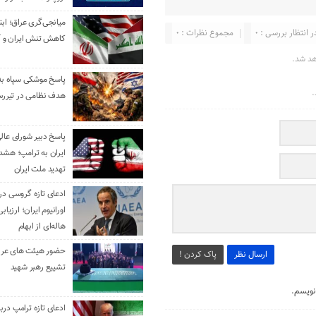
میانجی‌گری عراق؛ ابتک
ر انتظار بررسی : 0
مجموع نظرات : 0
کاهش تنش ایران و آ
هد شد.
.
هدف نظامی در تیررس
پاسخ دبیر شورای عال
ایران به ترامپ؛ هشدا
تهدید ملت ایران
ادعای تازه گروسی درب
اورانیوم ایران؛ ارزیا
هاله‌ای از ابهام
حضور هیئت‌ های عرب
ارسال نظر
پاک کردن !
تشییع رهبر شهید
نویسم.
ادعای تازه ترامپ دربا