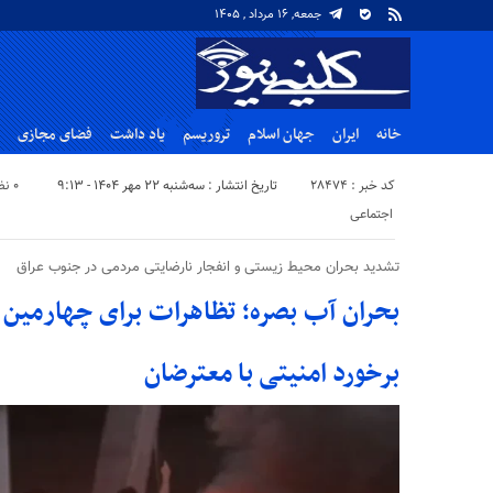
جمعه, ۱۶ مرداد , ۱۴۰۵
خانه
ایران
جهان اسلام
تروریسم
یاد داشت
فضای مجازی
کد خبر : 28474
تاریخ انتشار : سه‌شنبه ۲۲ مهر ۱۴۰۴ - ۹:۱۳
۰ نظر
اجتماعی
تشدید بحران محیط زیستی و انفجار نارضایتی مردمی در جنوب عراق
بحران آب بصره؛ تظاهرات برای چهارمین ر
برخورد امنیتی با معترضان