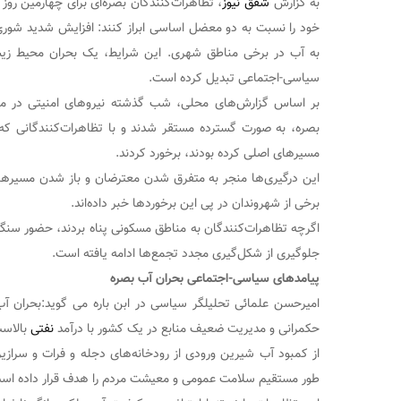
به گزارش
شفق نیوز
، تظاهرات‌کنندگان بصره‌ای برای چهارمین روز مت
خود را نسبت به دو معضل اساسی ابراز کنند: افزایش شدید شو
به آب در برخی مناطق شهری. این شرایط، یک بحران محیط زیس
سیاسی-اجتماعی تبدیل کرده است.
بر اساس گزارش‌های محلی، شب گذشته نیروهای امنیتی در مناط
بصره، به صورت گسترده مستقر شدند و با تظاهرات‌کنندگانی که
مسیرهای اصلی کرده بودند، برخورد کردند.
این درگیری‌ها منجر به متفرق شدن معترضان و باز شدن مسیرها
برخی از شهروندان در پی این برخوردها خبر داده‌اند.
اگرچه تظاهرات‌کنندگان به مناطق مسکونی پناه بردند، حضور سنگ
جلوگیری از شکل‌گیری مجدد تجمع‌ها ادامه یافته است.
پیامدهای سیاسی-اجتماعی بحران آب بصره
امیرحسن علمائی تحلیلگر سیاسی در ابن باره می گوید:بحران 
حکمرانی و مدیریت ضعیف منابع در یک کشور با درآمد
نفتی
بالاست
از کمبود آب شیرین ورودی از رودخانه‌های دجله و فرات و سرا
طور مستقیم سلامت عمومی و معیشت مردم را هدف قرار داده اس