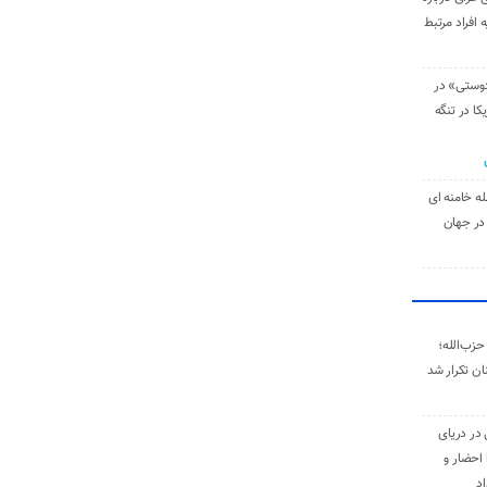
 افراد مرتبط
دوستی» در
کا در تنگه
له خامنه‌ ای
در جهان
حزب‌الله؛
ان تکرار شد
 در دریای
 احضار و
اد