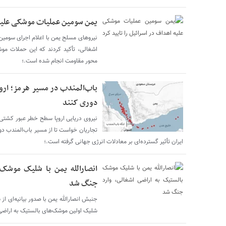
یمن سومین عملیات موشکی علیه ا
نیروهای مسلح یمن با اعلام اجرای سوم
اشغالی، تأکید کردند که این حملات موش
محور مقاومت انجام شده است.؛
باب‌المندب در مسیر هرمز؛ ارو
دوری کنند
نیروی دریایی اروپا سطح خطر عبور کشتی‌ه
تجاریان خواست تا از مسیر باب‌المندب د
ایران تأثیر گسترده‌ای بر معادلات انرژی جهانی گرفته است.؛
انصارالله یمن با شلیک موشک 
جنگ شد
جنبش انصارالله یمن با صدور بیانیه‌ای ا
شلیک اولین موشک‌های بالستیک به اراضی