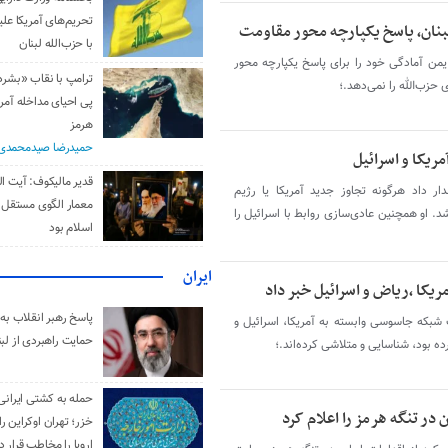
تحریم‌های آمریکا علیه
بنان، پاسخ یکپارچه محور مقاومت
با حزب‌الله لبنان
یمن آمادگی خود را برای پاسخ یکپارچه محور
ترامپ با نقاب «بشر
 حزب‌الله را نمی‌دهد.؛
پی احیای مداخله آمری
هرمز
حمیدرضا صیدمحمدی
ریکا و اسرائیل
قدیر مالیکوف: آیت‌ ال
داد هرگونه تجاوز جدید آمریکا یا رژیم
معمار الگوی مستقل 
. او همچنین عادی‌سازی روابط با اسرائیل را
اسلام بود
ایران
یکا ،ریاض و اسرائیل خبر داد
پاسخ رهبر انقلاب به 
 شبکه جاسوسی وابسته به آمریکا، اسرائیل و
حمایت راهبردی از لبن
ده بود، شناسایی و متلاشی کرده‌اند.؛
حمله به کشتی ایرانی
در تنگه هرمز را اعلام کرد
خزر؛ تهران اوکراین را
اروپا را مخاطب قرار د