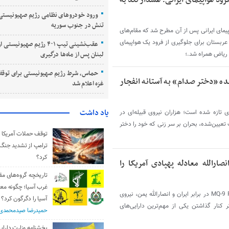
فرود هواپیمای ایرانی؛ هشدار تند به
ورود خودروهای نظامی رژیم صهیونیستی 
تنش در جنوب سوریه
اپیمای ایرانی پس از آن مطرح شد که مقام‌های
ربستان برای جلوگیری از فرود یک هواپیمای
عقب‌نشینی تیپ ۴۰۱ رژیم صهیونی
لبنان پس از ماه‌ها درگیری
ه ریاض همراه شد.؛
حماس، شرط رژیم صهیونیستی برای توقف
نده «دختر صدام» به آستانه انفجار
غزه اعلام شد
یاد داشت
ای تازه شده است؛ هزاران نیروی قبیله‌ای در
ت تعیین‌شده، بحران بر سر زنی که خود را دختر
توقف حملات آمریکا و 
ترامپ از تشدید جنگ
کرد؟
صارالله معادله پهپادی آمریکا را
تاریخچه گروه‌های مق
غرب آسیا؛ چگونه مع
افزایش تلفات پهپادهای پیشرفته MQ-9 Reaper در برابر ایران و انصارالله یمن، نیروی
آسیا را دگرگون کرد؟
ر کنار گذاشتن یکی از مهم‌ترین دارایی‌های
حمیدرضا صیدمحمدی
بخشنامه وزارت دارایی