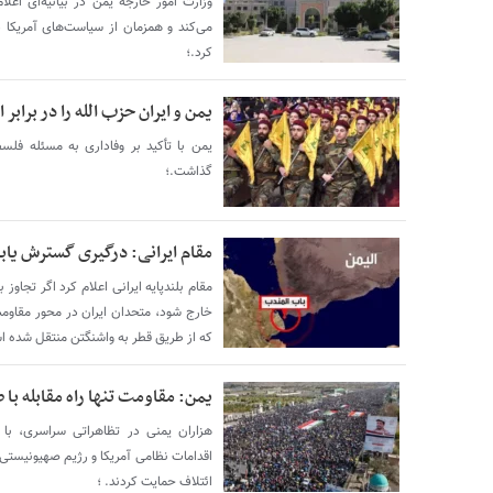
وزارت امور خارجه یمن در بیانیه‌ای اعلا
می‌کند و همزمان از سیاست‌های آمریکا 
کرد.؛
یمن و ایران حزب‌ الله را در براب
یمن با تأکید بر وفاداری به مسئله فلسط
گذاشت.؛
مقام ایرانی: درگیری گسترش یابد
مقام بلندپایه ایرانی اعلام کرد اگر تجاوز
خارج شود، متحدان ایران در محور مقاوم
که از طریق قطر به واشنگتن منتقل شده ا
یمن: مقاومت تنها راه مقابله با
هزاران یمنی در تظاهراتی سراسری، با
اقدامات نظامی آمریکا و رژیم صهیونیستی ر
ائتلاف حمایت کردند. ؛