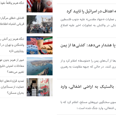
تنگه هرمز واقعاً نفوذ 
هداف در اسرائیل را تایید کرد
افشای خطای مرگبار؛ 
ین عملیات «جهاد مقدس» علیه جنوب فلسطین
قربانی اشتباه اطلاعا
کی در واکنش به تجاوزات اخیر علیه اضلاع
تنگه هرمز زیر آتش رو
پا هشدار می‌دهد: کشتی‌ها از یمن
واشنگتن و تهران در آ
رویارویی تازه
عبور از هرمز بدون ع
ا از آب‌های یمن را «متوسط» اعلام کرد و از
معادلات امنیتی خلیج
وری کنند، در حالی که جبهه مقاومت به رهبری
تغییر می‌دهد؟
بالستیک به اراضی اشغالی، وارد
حمایت از مستأجران ی
بحران مسکن؟
ز سوی سخنگوی نیروهای مسلح، اعلام کرد که با
 اشغالی، وارد جنگ شده است.؛