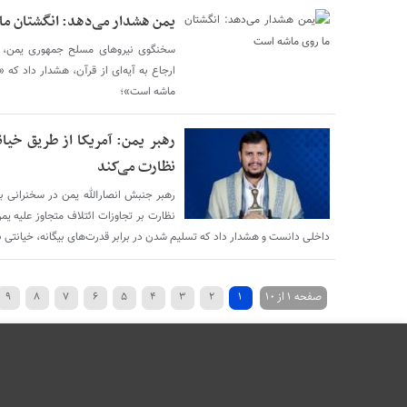
یمن هشدار می‌دهد: انگشتان ما
سخنگوی نیروهای مسلح جمهوری یمن، یحی
ارجاع به آیه‌ای از قرآن، هشدار داد که
ماشه است»؛
رهبر یمن: آمریکا از طریق خیان
نظارت می‌کند
رهبر جنبش انصارالله یمن در سخنرانی ب
نظارت بر تجاوزات ائتلاف متجاوز علیه یم
داخلی دانست و هشدار داد که تسلیم شدن در برابر قدرت‌های بیگانه، خیانتی 
صفحه ۱ از ۱۰
۱
۲
۳
۴
۵
۶
۷
۸
۹