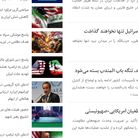
م کرد از اقدامات ایران در تنگه هرمز حمایت
در خلیج فارس و دریای عمان به شدت انتقاد
میانجی‌گری عراق؛ ابتک
کاهش تنش ایران و آ
ر اسرائیل تنها نخواهند گذاشت
ین، حزب‌الله را در میدان نبرد تنها نخواهد
هدف نظامی در تیررس
پاسخ دبیر شورای عال
ایران به ترامپ؛ هشدا
، تنگه باب‌ المندب بسته می‌شود
تهدید ملت ایران
 به تأسیسات کشور ادامه یابد و اوضاع از کنترل
ادعای تازه گروسی درب
ت تنگه باب‌المندب را خواهند بست؛ هشداری
اورانیوم ایران؛ ارزیا
ست.؛
هاله‌ای از ابهام
حضور هیئت‌ های عرب
 طغیان آمریکایی-صهیونیستی
تشییع رهبر شهید
 تأکید بر ضرورت وحدت جبهه‌های مقاومت،
ا محکوم کرده و از تشدید عملیات‌ها علیه این
ادعای تازه ترامپ دربا