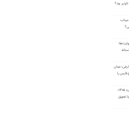
ناپذیر بود؟
میناب
تی؟
ایت‌ها؛
ستانه
وارض؛ عمان
 فارس را
تمدید قراردادهای اجاره ۱۴۰۵؛
ا تعویق