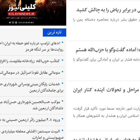
در برابر ریاض را به چالش کشید
قوق بشر درباره محاصره ده‌ساله یمن را
تازه ترین
ادعای ترامپ درباره لغو حمله به ایران؛ ا
ه؛ آماده گفت‌وگو با حزب‌الله هستم
روایت‌ها بر سر تنگه هرمز
دامه فشار بر ایران و آمادگی برای گفت‌وگو با
کتائب حزب‌الله: زرادخانه مقاومت را افز
سومالی مقابل نفوذ اسرائیل در سومالی‌لند
خدمات رایگان مینی‌بوسرانی شهرداری حسن
راحل و تحولات آینده کنار ایران
برای جاماندگان اربعین
موکب حب‌الحسین شهرداری حسن‌آباد می
دلدادگان اربعین شد
زارت امور خارجه صنعا مورد تأکید قرار گرفت؛
 اسلامی ایران و هشدار به کشورهای همکار با
ورود ۴.۸ میلیون زائر اربعین حسینی به عراق
البیت سیستمز؛ افشای معامله میلیاردی س
صهیونیستی و امارات