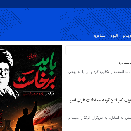
ویدئو
آلبوم
فشافویه
لمندب
اب المندب را تکذیب کرد و آن را به ریاض
رب آسیا؛ چگونه معادلات غرب آسیا
 به اشغال، به بازیگران اثرگذار امنیت و