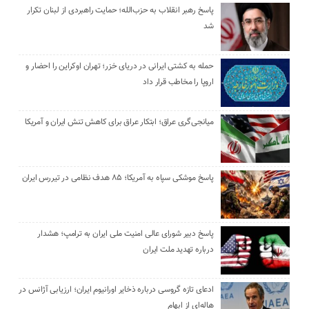
پاسخ رهبر انقلاب به حزب‌الله؛ حمایت راهبردی از لبنان تکرار
شد
حمله به کشتی ایرانی در دریای خزر؛ تهران اوکراین را احضار و
اروپا را مخاطب قرار داد
میانجی‌گری عراق؛ ابتکار عراق برای کاهش تنش ایران و آمریکا
پاسخ موشکی سپاه به آمریکا؛ ۸۵ هدف نظامی در تیررس ایران
پاسخ دبیر شورای عالی امنیت ملی ایران به ترامپ؛ هشدار
درباره تهدید ملت ایران
ادعای تازه گروسی درباره ذخایر اورانیوم ایران؛ ارزیابی آژانس در
هاله‌ای از ابهام