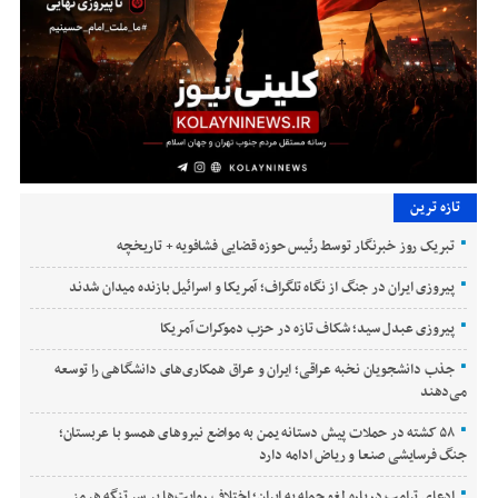
تازه ترین
تبریک روز خبرنگار توسط رئیس حوزه قضایی فشافویه + تاریخچه
پیروزی ایران در جنگ از نگاه تلگراف؛ آمریکا و اسرائیل بازنده میدان شدند
پیروزی عبدل سید؛ شکاف تازه در حزب دموکرات آمریکا
جذب دانشجویان نخبه عراقی؛ ایران و عراق همکاری‌های دانشگاهی را توسعه
می‌دهند
۵۸ کشته در حملات پیش دستانه یمن به مواضع نیروهای همسو با عربستان؛
جنگ فرسایشی صنعا و ریاض ادامه دارد
ادعای ترامپ درباره لغو حمله به ایران؛ اختلاف روایت‌ها بر سر تنگه هرمز