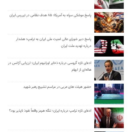
پاسخ موشکی سپاه به آمریکا؛ ۸۵ هدف نظامی در تیررس ایران
پاسخ دبیر شورای عالی امنیت ملی ایران به ترامپ؛ هشدار
درباره تهدید ملت ایران
ادعای تازه گروسی درباره ذخایر اورانیوم ایران؛ ارزیابی آژانس در
هاله‌ای از ابهام
حضور هیئت‌ های عربی در مراسم تشییع رهبر شهید
ادعای تازه ترامپ درباره ایران؛ تنگه هرمز واقعاً نفوذ ناپذیر بود؟