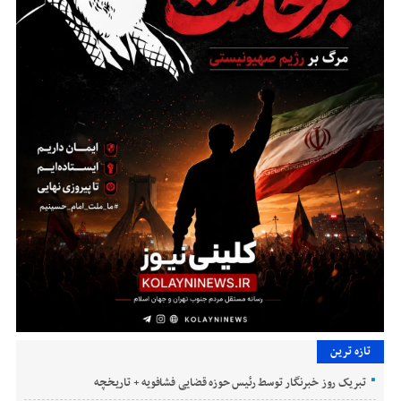
تازه ترین
تبریک روز خبرنگار توسط رئیس حوزه قضایی فشافویه + تاریخچه