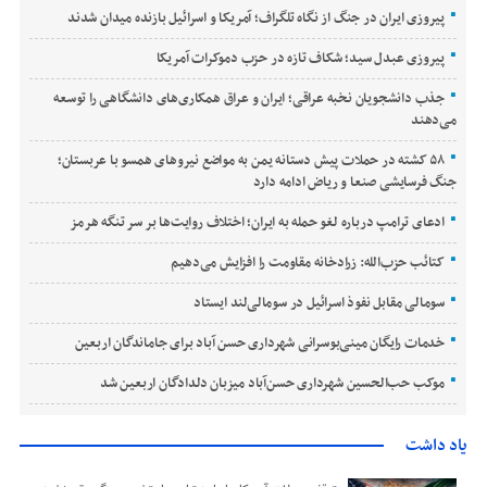
پیروزی ایران در جنگ از نگاه تلگراف؛ آمریکا و اسرائیل بازنده میدان شدند
پیروزی عبدل سید؛ شکاف تازه در حزب دموکرات آمریکا
جذب دانشجویان نخبه عراقی؛ ایران و عراق همکاری‌های دانشگاهی را توسعه
می‌دهند
۵۸ کشته در حملات پیش دستانه یمن به مواضع نیروهای همسو با عربستان؛
جنگ فرسایشی صنعا و ریاض ادامه دارد
ادعای ترامپ درباره لغو حمله به ایران؛ اختلاف روایت‌ها بر سر تنگه هرمز
کتائب حزب‌الله: زرادخانه مقاومت را افزایش می‌دهیم
سومالی مقابل نفوذ اسرائیل در سومالی‌لند ایستاد
خدمات رایگان مینی‌بوسرانی شهرداری حسن‌ آباد برای جاماندگان اربعین
موکب حب‌الحسین شهرداری حسن‌آباد میزبان دلدادگان اربعین شد
یاد داشت