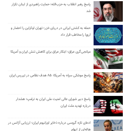
پاسخ رهبر انقلاب به حزب‌الله؛ حمایت راهبردی از لبنان تکرار
شد
حمله به کشتی ایرانی در دریای خزر؛ تهران اوکراین را احضار و
اروپا را مخاطب قرار داد
میانجی‌گری عراق؛ ابتکار عراق برای کاهش تنش ایران و آمریکا
پاسخ موشکی سپاه به آمریکا؛ ۸۵ هدف نظامی در تیررس ایران
پاسخ دبیر شورای عالی امنیت ملی ایران به ترامپ؛ هشدار
درباره تهدید ملت ایران
ادعای تازه گروسی درباره ذخایر اورانیوم ایران؛ ارزیابی آژانس در
هاله‌ای از ابهام