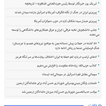
تبریک روز خبرنگار توسط رئیس حوزه قضایی فشافویه + تاریخچه
پیروزی ایران در جنگ از نگاه تلگراف؛ آمریکا و اسرائیل بازنده میدان شدند
پیروزی عبدل سید؛ شکاف تازه در حزب دموکرات آمریکا
جذب دانشجویان نخبه عراقی؛ ایران و عراق همکاری‌های دانشگاهی را توسعه
می‌دهند
۵۸ کشته در حملات پیش دستانه یمن به مواضع نیروهای همسو با عربستان؛
جنگ فرسایشی صنعا و ریاض ادامه دارد
ادعای ترامپ درباره لغو حمله به ایران؛ اختلاف روایت‌ها بر سر تنگه هرمز
کتائب حزب‌الله: زرادخانه مقاومت را افزایش می‌دهیم
سومالی مقابل نفوذ اسرائیل در سومالی‌لند ایستاد
خدمات رایگان مینی‌بوسرانی شهرداری حسن‌ آباد برای جاماندگان اربعین
موکب حب‌الحسین شهرداری حسن‌آباد میزبان دلدادگان اربعین شد
یاد داشت