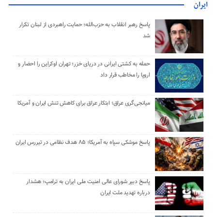
ایران
پاسخ رهبر انقلاب به حزب‌الله؛ حمایت راهبردی از لبنان تکرار
شد
حمله به کشتی ایرانی در دریای خزر؛ تهران اوکراین را احضار و
اروپا را مخاطب قرار داد
میانجی‌گری عراق؛ ابتکار عراق برای کاهش تنش ایران و آمریکا
پاسخ موشکی سپاه به آمریکا؛ ۸۵ هدف نظامی در تیررس ایران
پاسخ دبیر شورای عالی امنیت ملی ایران به ترامپ؛ هشدار
درباره تهدید ملت ایران