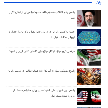
ایران
پاسخ رهبر انقلاب به حزب‌الله؛ حمایت راهبردی از لبنان تکرار
شد
حمله به کشتی ایرانی در دریای خزر؛ تهران اوکراین را احضار و
اروپا را مخاطب قرار داد
میانجی‌گری عراق؛ ابتکار عراق برای کاهش تنش ایران و آمریکا
پاسخ موشکی سپاه به آمریکا؛ ۸۵ هدف نظامی در تیررس ایران
پاسخ دبیر شورای عالی امنیت ملی ایران به ترامپ؛ هشدار
درباره تهدید ملت ایران