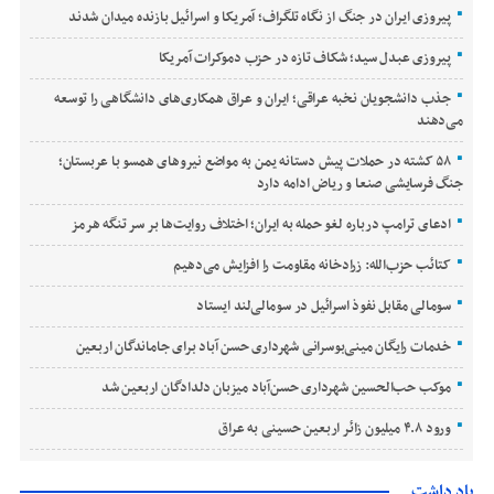
پیروزی ایران در جنگ از نگاه تلگراف؛ آمریکا و اسرائیل بازنده میدان شدند
پیروزی عبدل سید؛ شکاف تازه در حزب دموکرات آمریکا
جذب دانشجویان نخبه عراقی؛ ایران و عراق همکاری‌های دانشگاهی را توسعه
می‌دهند
۵۸ کشته در حملات پیش دستانه یمن به مواضع نیروهای همسو با عربستان؛
جنگ فرسایشی صنعا و ریاض ادامه دارد
ادعای ترامپ درباره لغو حمله به ایران؛ اختلاف روایت‌ها بر سر تنگه هرمز
کتائب حزب‌الله: زرادخانه مقاومت را افزایش می‌دهیم
سومالی مقابل نفوذ اسرائیل در سومالی‌لند ایستاد
خدمات رایگان مینی‌بوسرانی شهرداری حسن‌ آباد برای جاماندگان اربعین
موکب حب‌الحسین شهرداری حسن‌آباد میزبان دلدادگان اربعین شد
ورود ۴.۸ میلیون زائر اربعین حسینی به عراق
یاد داشت