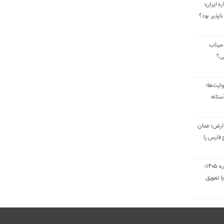
ره ایران؛
ناپذیر بود؟
میناب
تی؟
ایت‌ها؛
ستانه
وارض؛ عمان
 فارس را
تمدید قراردادهای اجاره ۱۴۰۵؛
ا تعویق