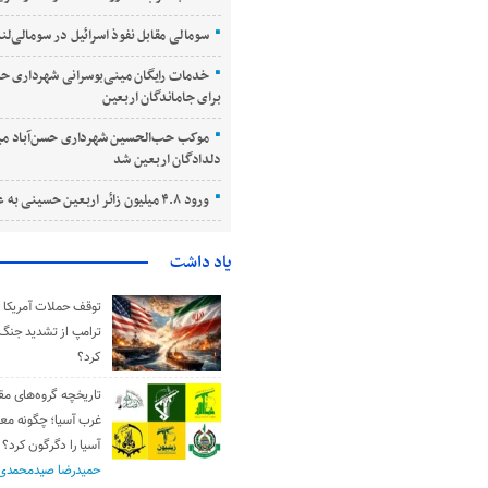
سومالی مقابل نفوذ اسرائیل در سومالی‌لند
خدمات رایگان مینی‌بوسرانی شهرداری حسن
برای جاماندگان اربعین
موکب حب‌الحسین شهرداری حسن‌آباد می
دلدادگان اربعین شد
ورود ۴.۸ میلیون زائر اربعین حسینی به عراق
یاد داشت
توقف حملات آمریکا و 
ترامپ از تشدید جنگ
کرد؟
تاریخچه گروه‌های مق
غرب آسیا؛ چگونه مع
آسیا را دگرگون کرد؟
حمیدرضا صیدمحمدی