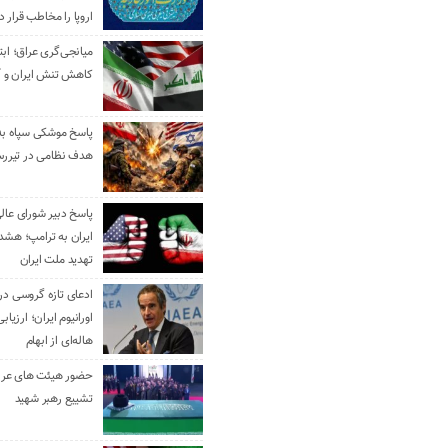
اروپا را مخاطب قرار د
میانجی‌گری عراق؛ ابتک
کاهش تنش ایران و آ
هدف نظامی در تیررس
پاسخ دبیر شورای عال
ایران به ترامپ؛ هشدا
تهدید ملت ایران
ادعای تازه گروسی درب
اورانیوم ایران؛ ارزیا
هاله‌ای از ابهام
حضور هیئت‌ های عرب
تشییع رهبر شهید