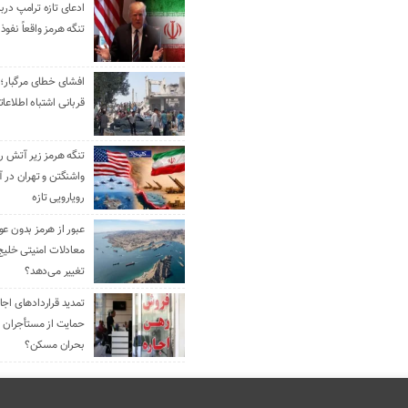
ادعای تازه ترامپ دربا
تنگه هرمز واقعاً نفوذ 
افشای خطای مرگبار؛ 
قربانی اشتباه اطلاعا
تنگه هرمز زیر آتش رو
واشنگتن و تهران در آ
رویارویی تازه
عبور از هرمز بدون ع
معادلات امنیتی خلیج
تغییر می‌دهد؟
حمایت از مستأجران ی
بحران مسکن؟