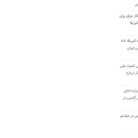
اد
ار عراق برای
مریکا
پاسخ موشکی سپاه به آمریکا؛ ۸۵
 ایران
ی امنیت ملی
ر درباره
اره ذخایر
بی آژانس در
ی در مراسم