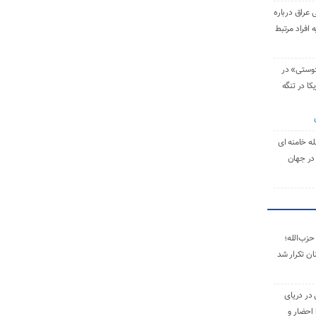
 عراق درباره
 افراد مرتبط
دوستی» در
کا در تنگه
له خامنه‌ ای
در جهان
حزب‌الله؛
ان تکرار شد
 در دریای
 احضار و