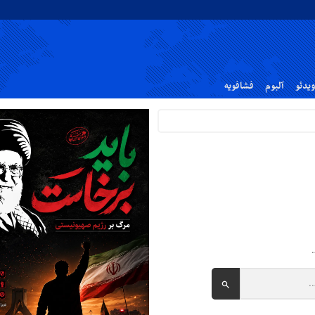
ویدئو
آلبوم
فشافویه